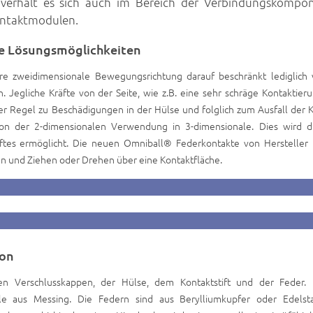
erhält es sich auch im Bereich der Verbindungskompo
kontaktmodulen.
re Lösungsmöglichkeiten
e zweidimensionale Bewegungsrichtung darauf beschränkt lediglich v
 Jegliche Kräfte von der Seite, wie z.B. eine sehr schräge Kontaktier
er Regel zu Beschädigungen in der Hülse und folglich zum Ausfall der 
n der 2-dimensionalen Verwendung in 3-dimensionale. Dies wird d
ftes ermöglicht. Die neuen Omniball® Federkontakte von Hersteller 
en und Ziehen oder Drehen über eine Kontaktfläche.
ion
n Verschlusskappen, der Hülse, dem Kontaktstift und der Feder. 
le aus Messing. Die Federn sind aus Berylliumkupfer oder Edelsta