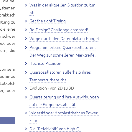
, die bei
Was in der aktuellen Situation zu tun
systemen
ist
raktisch
Get the right Timing
htung zu
die eine
Re-Design? Challenge accepted!
h schwer
Wege durch den Datenblattdschungel
ock oder
Programmierbare Quarzoszillatoren.
ern, die
Der Weg zur schnelleren Marktreife.
Höchste Präzision
 von sehr
Quarzoszillatoren außerhalb ihres
is hin zu
Temperaturbereichs
Lötkelch
Evolution - von 2D zu 3D
er, oder
Quarzalterung und ihre Auswirkungen
auf die Frequenzstabilität
Widerstände: Hochlastdraht vs Power-
Film
Die "Relativität" von Нigh-Q-