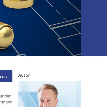
Autor
azin
funden,
erungen