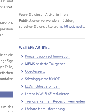
keit und
leistet.
Wenn Sie diesen Artikel in Ihren
Publikationen verwenden möchten,
C 60512-6
sprechen Sie uns bitte an:
mail@wdi.media
.
mpression
en.
WEITERE ARTIKEL
ie es die
Konzentration auf Innovation
mengefügt
MEMS-basierte Taktgeber
er Teile,
Obsoleszenz
etischen
kontakte
Schwingquarze für IOT
LEDs richtig verbinden
Latenz in Wi-Fi 6E reduzieren
Trends erkennen, Redesign vermeiden
, um das
Lösbare Herausforderung