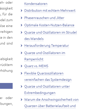
eh- oder
Kondensatoren
ssigkeit
Distribution mit echtem Mehrwert
, für die
Phasenrauschen und Jitter
ändel zum
Optimale Kosten-Nutzen-Balance
ülse eine
nreihigen
Quarze und Oszillatoren im Strudel
te in den
des Wandels
und sind
Herausforderung Temperatur
Quarze und Oszillatoren im
ebigkeit
Rampenlicht
drücktem
Quarz vs. MEMS
Erhöhung
Flexible Quarzoszillatoren
vereinfachen das Systemdesign
Quarze und Oszillatoren unter
Extrembedingungen
e- oder
Warum die Anschwingsicherheit von
ubungen,
Quarzen über Batterielaufzeit und