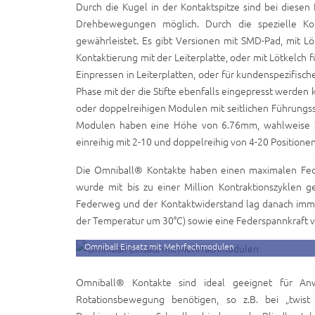
Durch die Kugel in der Kontaktspitze sind bei diese
Drehbewegungen möglich. Durch die spezielle Kons
gewährleistet. Es gibt Versionen mit SMD-Pad, mit Löt
Kontaktierung mit der Leiterplatte, oder mit Lötkelch
Einpressen in Leiterplatten, oder für kundenspezifisch
Phase mit der die Stifte ebenfalls eingepresst werden 
oder doppelreihigen Modulen mit seitlichen Führungsst
Modulen haben eine Höhe von 6.76mm, wahlweise S
einreihig mit 2-10 und doppelreihig von 4-20 Positionen 
Die Omniball® Kontakte haben einen maximalen Fed
wurde mit bis zu einer Million Kontraktionszyklen g
Federweg und der Kontaktwiderstand lag danach immer
der Temperatur um 30°C) sowie eine Federspannkraft vo
Omniball Einsatz mit Mehrfachmodulen
Omniball® Kontakte sind ideal geeignet für A
Rotationsbewegung benötigen, so z.B. bei „twist 