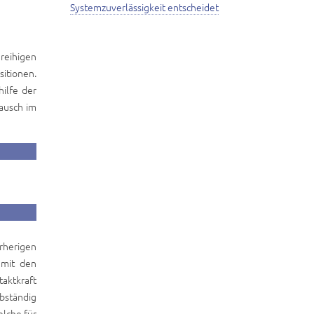
Systemzuverlässigkeit entscheidet
reihigen
itionen.
ilfe der
tausch im
rherigen
 mit den
aktkraft
bständig
elche für