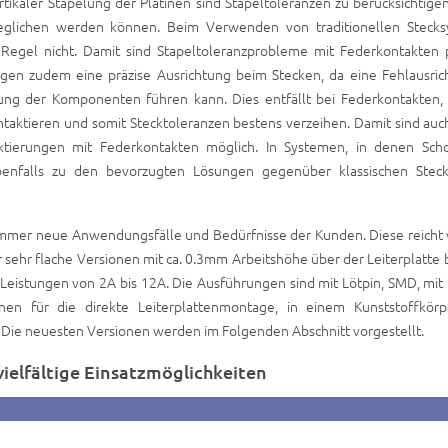
kaler Stapelung der Platinen sind Stapeltoleranzen zu berücksichtigen
glichen werden können. Beim Verwenden von traditionellen Steck
r Regel nicht. Damit sind Stapeltoleranzprobleme mit Federkontakten p
gen zudem eine präzise Ausrichtung beim Stecken, da eine Fehlausric
ung der Komponenten führen kann. Dies entfällt bei Federkontakten, 
taktieren und somit Stecktoleranzen bestens verzeihen. Damit sind auc
aktierungen mit Federkontakten möglich. In Systemen, in denen Sch
benfalls zu den bevorzugten Lösungen gegenüber klassischen Steck
h immer neue Anwendungsfälle und Bedürfnisse der Kunden. Diese reicht
ehr flache Versionen mit ca. 0.3mm Arbeitshöhe über der Leiterplatte b
istungen von 2A bis 12A. Die Ausführungen sind mit Lötpin, SMD, mit 
nen für die direkte Leiterplattenmontage, in einem Kunststoffkörp
h. Die neuesten Versionen werden im Folgenden Abschnitt vorgestellt.
elfältige Einsatzmöglichkeiten