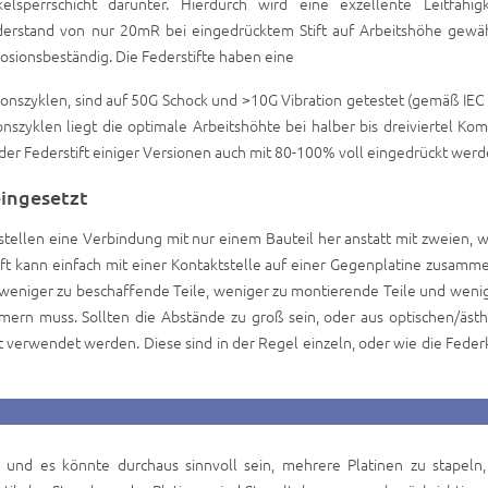
lsperrschicht darunter. Hierdurch wird eine exzellente Leitfähig
erstand von nur 20mR bei eingedrücktem Stift auf Arbeitshöhe gewähr
osionsbeständig. Die Federstifte haben eine
ionszyklen, sind auf 50G Schock und >10G Vibration getestet (gemäß IE
szyklen liegt die optimale Arbeitshöhte bei halber bis dreiviertel Ko
der Federstift einiger Versionen auch mit 80-100% voll eingedrückt werd
ingesetzt
stellen eine Verbindung mit nur einem Bauteil her anstatt mit zweien, w
ift kann einfach mit einer Kontaktstelle auf einer Gegenplatine zusam
, weniger zu beschaffende Teile, weniger zu montierende Teile und wenig
rn muss. Sollten die Abstände zu groß sein, oder aus optischen/ästh
verwendet werden. Diese sind in der Regel einzeln, oder wie die Feder
 und es könnte durchaus sinnvoll sein, mehrere Platinen zu stapeln