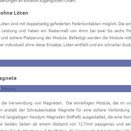
tierungen an schlecht zugänglichen Orten.
ohne Löten
ten sind mit doppelseitig gefederten Federkontakten möglich. Die ein
Leistung und haben ein Rastermaß von 4mm bei zwei bis sechs Pos
und sichere Platzierung der Module. Befestigt werden die Module mith
r individuell ohne diese Einsätze. Löten entfällt und ein schneller Aus
Magnete
g
st die Verwendung von Magneten. Die einreihigen Module, die im vo
n anstatt der Schraubeinsätze Magnete für eine sichere Verbindung
it langlebigen Neodym Magneten (NdFeB) ausgestattet, die eine Kont
die beiden Seiten ab einem Abstand von 12.7mm passgenau und sel
pins für die Montage auf der Platine, die Gegenseite hat rückseitig Lötk