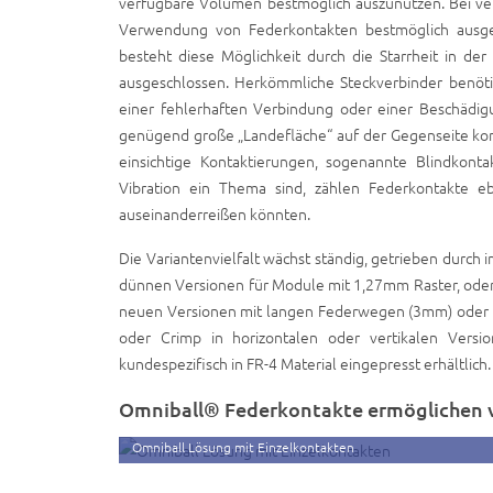
verfügbare Volumen bestmöglich auszunutzen. Bei verti
Verwendung von Federkontakten bestmöglich ausge
besteht diese Möglichkeit durch die Starrheit in de
ausgeschlossen. Herkömmliche Steckverbinder benöti
einer fehlerhaften Verbindung oder einer Beschädig
genügend große „Landefläche“ auf der Gegenseite kon
einsichtige Kontaktierungen, sogenannte Blindkont
Vibration ein Thema sind, zählen Federkontakte e
auseinanderreißen könnten.
Die Variantenvielfalt wächst ständig, getrieben durc
dünnen Versionen für Module mit 1,27mm Raster, oder s
neuen Versionen mit langen Federwegen (3mm) oder Le
oder Crimp in horizontalen oder vertikalen Versio
kundespezifisch in FR-4 Material eingepresst erhältlic
Omniball® Federkontakte ermöglichen vi
Omniball Lösung mit Einzelkontakten