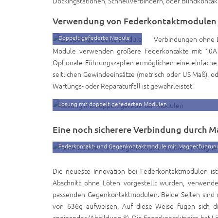
Dockingstationen, Schnellverbindern, oder Blindkontak
Verwendung von Federkontaktmodulen 
Doppelt gefederte Module
Verbindungen ohne Lö
Module verwenden größere Federkontakte mit 10A 
Optionale Führungszapfen ermöglichen eine einfache 
seitlichen Gewindeeinsätze (metrisch oder US Maß), ode
Wartungs- oder Reparaturfall ist gewährleistet.
Lösung mit doppelt gefederten Modulen
Eine noch sicherere Verbindung durch 
Federkontakt- und Gegenkontaktmodule mit Magnetführun
Die neueste Innovation bei Federkontaktmodulen i
Abschnitt ohne Löten vorgestellt wurden, verwende
passenden Gegenkontaktmodulen. Beide Seiten sind m
von 636g aufweisen. Auf diese Weise fügen sich 
aneinander (Abbildung 8). Die Federkontaktseite hat Löt