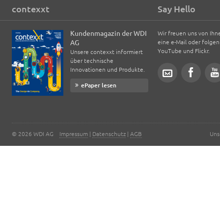
contexxt
Say Hello
Kundenmagazin der WDI
Wir freuen uns von Ihn
AG
eine e-Mail oder folgen
YouTube und Flickr.
Unsere contexxt informiert
über technische
Innovationen und Produkte.
ePaper lesen
© 2026 WDI AG
Impressum
|
Datenschutz
|
AGB
Uns