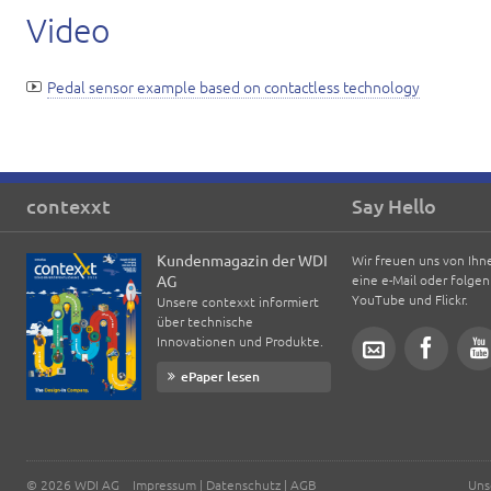
Video
Pedal sensor example based on contactless technology
contexxt
Say Hello
Kundenmagazin der WDI
Wir freuen uns von Ihn
AG
eine e-Mail oder folgen
YouTube und Flickr.
Unsere contexxt informiert
über technische
Innovationen und Produkte.
ePaper lesen
© 2026 WDI AG
Impressum
|
Datenschutz
|
AGB
Uns