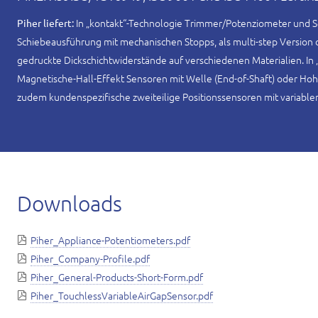
In „kontakt“-Technologie Trimmer/Potenziometer und Sc
Piher liefert:
Schiebeausführung mit mechanischen Stopps, als multi-step Version
gedruckte Dickschichtwiderstände auf verschiedenen Materialien. In 
Magnetische-Hall-Effekt Sensoren mit Welle (End-of-Shaft) oder Hoh
zudem kundenspezifische zweiteilige Positionssensoren mit variablem
Downloads
Piher_Appliance-Potentiometers.pdf
Piher_Company-Profile.pdf
Piher_General-Products-Short-Form.pdf
Piher_TouchlessVariableAirGapSensor.pdf