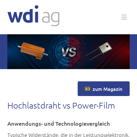
Deutsch
Unternehmen
Produkte
zum Magazin
Service
Hochlastdraht vs Power-Film
Medien
Magazin
Anwendungs- und Technologievergleich
Typische Widerstände, die in der Leistungselektronik,