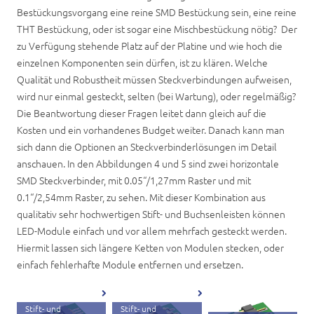
Bestückungsvorgang eine reine SMD Bestückung sein, eine reine
THT Bestückung, oder ist sogar eine Mischbestückung nötig? Der
zu Verfügung stehende Platz auf der Platine und wie hoch die
einzelnen Komponenten sein dürfen, ist zu klären. Welche
Qualität und Robustheit müssen Steckverbindungen aufweisen,
wird nur einmal gesteckt, selten (bei Wartung), oder regelmäßig?
Die Beantwortung dieser Fragen leitet dann gleich auf die
Kosten und ein vorhandenes Budget weiter. Danach kann man
sich dann die Optionen an Steckverbinderlösungen im Detail
anschauen. In den Abbildungen 4 und 5 sind zwei horizontale
SMD Steckverbinder, mit 0.05“/1,27mm Raster und mit
0.1“/2,54mm Raster, zu sehen. Mit dieser Kombination aus
qualitativ sehr hochwertigen Stift- und Buchsenleisten können
LED-Module einfach und vor allem mehrfach gesteckt werden.
Hiermit lassen sich längere Ketten von Modulen stecken, oder
einfach fehlerhafte Module entfernen und ersetzen.
Abb. 4: Z-
Abb. 5: Z-
gebogene SMD-
gebogene SMD-
Stift- und
Stift- und