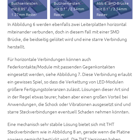
Buchsenleisten
Buchsenleisten
Abb.6: SMD-Brücke
mit 0.05“ /
mit 0.1“ / 2.54mm
mit 0.1“ / 2.54mm
1.27mm Raster
Raster
Raster
In Abbildung 6 werden ebenfalls zwei Leiterplatten horizontal
miteinander verbunden, doch in diesem Fall mit einer SMD
Brücke, die beidseitig gelötet wird und eine starre Verbindung
herstellt.
Für horizontale Verbindungen können auch
Federkontakte/Module mit passenden Gegenkontakten
eingesetzt werden, siehe Abbildung 7. Diese Verbindung erlaubt
ein gewisses Spiel, so dass die Verkettung von LED-Modulen
größere Fertigungstoleranzen zulässt. Lösungen dieser Art sind
in der Regel etwas teurer, haben aber einen großen Vorteil bei
Anwendungen, die Schock oder Vibrationen ausgesetzt sind und
starre Steckverbindungen eventuell Schaden nehmen könnten.
Eine mechanisch sehr stabile Lösung bietet sich mit THT
Steckverbindern wie in Abbildung 8 an, gerade wenn die Platine
sowieso gemischt bestückt wird. Die THT Versionen haben