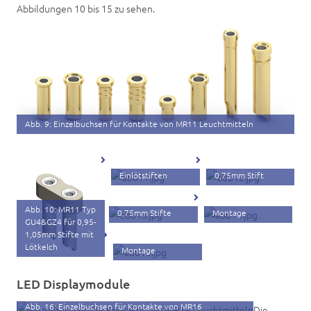
Abbildungen 10 bis 15 zu sehen.
Abb. 9: Einzelbuchsen für Kontakte von MR11 Leuchtmitteln
Abb. 11: MR11 Typ
GU4&GZ4 für 0,95-
Abb. 12: MR11 Typ
1,05mm Stifte mit
G4&GY4 für 0,65-
Einlötstiften
0,75mm Stift
Abb. 13: MR11 Typ
Abb. 14: MR16
G4&GY4 für 0,65-
Sockel für THT-
Abb. 10: MR11 Typ
0,75mm Stifte
Montage
GU4&GZ4 für 0,95-
Abb. 15: MR16
1,05mm Stifte mit
Sockel für SMD-
Lötkelch
Montage
LED Displaymodule
Abb. 16: Einzelbuchsen für Kontakte von MR16
Die