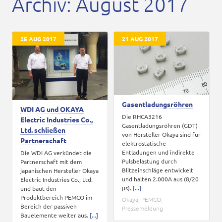
Archiv: August 2017
Karriere
Kontakt
25 AUG 2017
21 AUG 2017
Gasentladungsröhren
WDI AG und OKAYA
Die RHCA3216
Electric Industries Co.,
Gasentladungsröhren (GDT)
Ltd. schließen
von Hersteller Okaya sind für
Partnerschaft
elektrostatische
Entladungen und indirekte
Die WDI AG verkündet die
Pulsbelastung durch
Partnerschaft mit dem
Blitzeinschläge entwickelt
japanischen Hersteller Okaya
und halten 2.000A aus (8/20
Electric Industries Co., Ltd.
μs).
[...]
und baut den
Produktbereich PEMCO im
Okaya
,
PEMCO
,
Bereich der passiven
Pressemeldung
Bauelemente weiter aus.
[...]