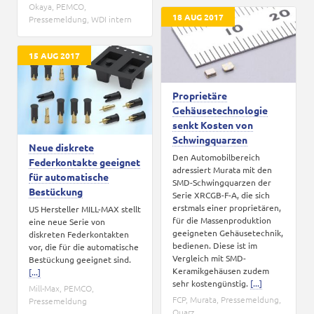
Okaya
,
PEMCO
,
18 AUG 2017
Pressemeldung
,
WDI intern
15 AUG 2017
Proprietäre
Gehäusetechnologie
senkt Kosten von
Schwingquarzen
Neue diskrete
Den Automobilbereich
Federkontakte geeignet
adressiert Murata mit den
für automatische
SMD-Schwingquarzen der
Bestückung
Serie XRCGB-F-A, die sich
erstmals einer proprietären,
US Hersteller MILL-MAX stellt
für die Massenproduktion
eine neue Serie von
geeigneten Gehäusetechnik,
diskreten Federkontakten
bedienen. Diese ist im
vor, die für die automatische
Vergleich mit SMD-
Bestückung geeignet sind.
Keramikgehäusen zudem
[...]
sehr kostengünstig.
[...]
Mill-Max
,
PEMCO
,
FCP
,
Murata
,
Pressemeldung
,
Pressemeldung
Quarz