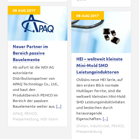
09 AUG 2017
08 AUG 2017
Neuer Partner im
Bereich passive
HEI – weltweit kleinste
Bauelemente
Mini-Mold SMD
Ab sofort ist die WDI AG
Leistungsinduktoren
autorisierte
Distributionspartner von
Chilisins neue HEI Serie, auf
APAQ Technology Co., Ltd.,
den ersten Blick normale
und baut den
Multilayer Ferrite, sind die
Produktbereich PEMCO im
weltweit kleinsten Mini-Mold
Bereich der passiven
SMD Leistungsinduktivitäten
Bauelemente weiter aus.
[...]
und bestechen durch
herausragende
APAQ
,
PEMCO
,
Eigenschaften.
[...]
Pressemeldung
,
WDI intern
Chilisin
,
Induktivität
,
PEMCO
,
Pressemeldung