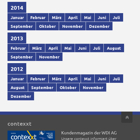
2014
Januar
Februar
März
April
Mai
Juni
Juli
September
Oktober
November
Dezember
2013
Februar
März
April
Mai
Juni
Juli
August
September
November
2012
Januar
Februar
März
April
Mai
Juni
Juli
August
September
Oktober
November
Dezember
contexxt
Kundenmagazin der WDI AG
Unsere contexxt informiert über