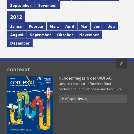
September
November
2012
Januar
Februar
März
April
Mai
Juni
Juli
August
September
Oktober
November
Dezember
contexxt
Kundenmagazin der WDI AG
Unsere contexxt informiert über
technische Innovationen und Produkte.
ePaper lesen