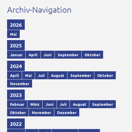
Archiv-Navigation
2026
Mai
2025
Januar
April
Juni
September
Oktober
2024
April
Mai
Juli
August
September
Oktober
November
2023
Februar
März
Juni
Juli
August
September
Oktober
November
Dezember
2022