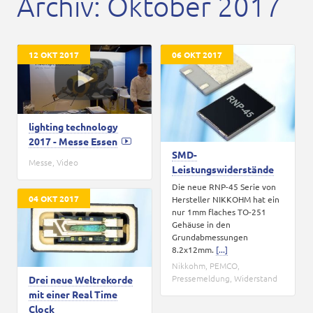
Archiv: Oktober 2017
Karriere
Kontakt
12 OKT 2017
06 OKT 2017
lighting technology
2017 - Messe Essen
SMD-
Messe
,
Video
Leistungswiderstände
Die neue RNP-45 Serie von
04 OKT 2017
Hersteller NIKKOHM hat ein
nur 1mm flaches TO-251
Gehäuse in den
Grundabmessungen
8.2x12mm.
[...]
Nikkohm
,
PEMCO
,
Pressemeldung
,
Widerstand
Drei neue Weltrekorde
mit einer Real Time
Clock