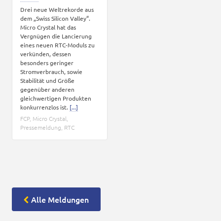
Drei neue Weltrekorde aus
dem „Swiss Silicon Valley“.
Micro Crystal hat das
Vergnügen die Lancierung
eines neuen RTC-Moduls zu
verkünden, dessen
besonders geringer
Stromverbrauch, sowie
Stabilität und Größe
gegenüber anderen
gleichwertigen Produkten
konkurrenzlos ist.
[...]
FCP
,
Micro Crystal
,
Pressemeldung
,
RTC
Alle Meldungen