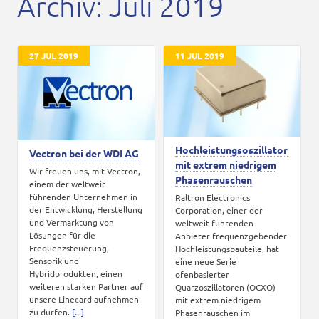
Archiv: Juli 2019
Karriere
Kontakt
27 JUL 2019
11 JUL 2019
Hochleistungsoszillator
Vectron bei der WDI AG
mit extrem niedrigem
Wir freuen uns, mit Vectron,
Phasenrauschen
einem der weltweit
führenden Unternehmen in
Raltron Electronics
der Entwicklung, Herstellung
Corporation, einer der
und Vermarktung von
weltweit führenden
Lösungen für die
Anbieter frequenzgebender
Frequenzsteuerung,
Hochleistungsbauteile, hat
Sensorik und
eine neue Serie
Hybridprodukten, einen
ofenbasierter
weiteren starken Partner auf
Quarzoszillatoren (OCXO)
unsere Linecard aufnehmen
mit extrem niedrigem
zu dürfen.
[...]
Phasenrauschen im