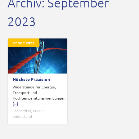
Archiv: September
Karriere
Kontakt
2023
27 SEP 2023
Höchste Präzision
Widerstände für Energie,
Transport und
Hochtemperaturanwendungen.
[...]
Fachartikel
,
PEMCO
,
Widerstand