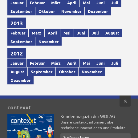
Januar
Februar
März
April
Mai
Juni
Juli
September
Oktober
November
Dezember
2013
Februar
März
April
Mai
Juni
Juli
August
September
November
2012
Januar
Februar
März
April
Mai
Juni
Juli
August
September
Oktober
November
Dezember
contexxt
Kundenmagazin der WDI AG
Unsere contexxt informiert über
technische Innovationen und Produkte.
ePaper lesen