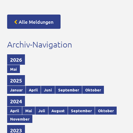
Alle Meldungen
Archiv-Navigation
2026
Mai
2025
Januar
April
Juni
September
Oktober
2024
April
Mai
Juli
August
September
Oktober
November
2023