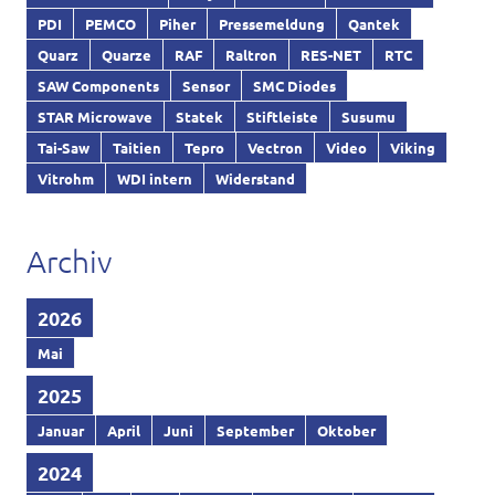
PDI
PEMCO
Piher
Pressemeldung
Qantek
Quarz
Quarze
RAF
Raltron
RES-NET
RTC
SAW Components
Sensor
SMC Diodes
STAR Microwave
Statek
Stiftleiste
Susumu
Tai-Saw
Taitien
Tepro
Vectron
Video
Viking
Vitrohm
WDI intern
Widerstand
Archiv
2026
Mai
2025
Januar
April
Juni
September
Oktober
2024