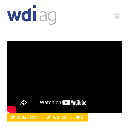
Deutsch
Unternehmen
Produkte
Service
Medien
Magazin
26 Nov 2014
WDI AG
0