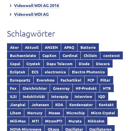
Videowall WDI AG 2016
Videowall WDI AG
Schlagwörter
Aker
Aktuell
ANSEN
APAQ
Batterie
Buchsenleiste
CapXon
Cardinal
Chilisin
contexxt
Copal
Crystek
Dapu Telecom
Diode
Discera
Ecliptek
ECS
electronica
Electro Photonics
Euroquartz
Everohms
Fachartikel
FCP
Filter
Fox
Gleichrichter
Greenray
HF-Produkt
HTR
ILSI
Induktivität
Interquip
Interview
IQD
Jianghai
Johanson
KOA
Kondensator
Kontakt
Lihom
Mercury
Messe
Microchip
Micro Crystal
Mill-Max
MTI
MtronPTI
Murata
Nikkohm
NOVA Microwave
Okaya
Oszillator
Oszillatoren