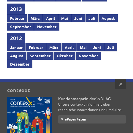
2013
Februar
März
April
Mai
Juni
Juli
August
September
November
2012
Januar
Februar
März
April
Mai
Juni
Juli
August
September
Oktober
November
Dezember
contexxt
Kundenmagazin der WDI AG
Unsere contexxt informiert über
technische Innovationen und Produkte.
ePaper lesen