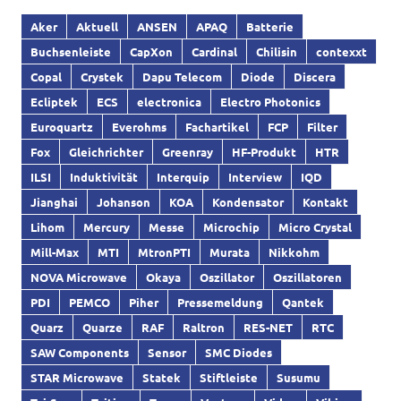
Aker
Aktuell
ANSEN
APAQ
Batterie
Buchsenleiste
CapXon
Cardinal
Chilisin
contexxt
Copal
Crystek
Dapu Telecom
Diode
Discera
Ecliptek
ECS
electronica
Electro Photonics
Euroquartz
Everohms
Fachartikel
FCP
Filter
Fox
Gleichrichter
Greenray
HF-Produkt
HTR
ILSI
Induktivität
Interquip
Interview
IQD
Jianghai
Johanson
KOA
Kondensator
Kontakt
Lihom
Mercury
Messe
Microchip
Micro Crystal
Mill-Max
MTI
MtronPTI
Murata
Nikkohm
NOVA Microwave
Okaya
Oszillator
Oszillatoren
PDI
PEMCO
Piher
Pressemeldung
Qantek
Quarz
Quarze
RAF
Raltron
RES-NET
RTC
SAW Components
Sensor
SMC Diodes
STAR Microwave
Statek
Stiftleiste
Susumu