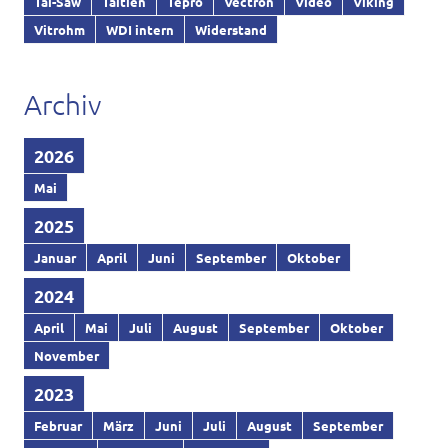
Tai-Saw
Taitien
Tepro
Vectron
Video
Viking
Vitrohm
WDI intern
Widerstand
Archiv
2026
Mai
2025
Januar
April
Juni
September
Oktober
2024
April
Mai
Juli
August
September
Oktober
November
2023
Februar
März
Juni
Juli
August
September