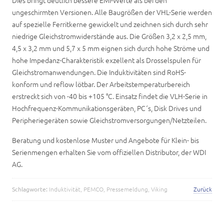
ungeschirmten Versionen. Alle Baugrößen der VHL-Serie werden
auf spezielle Ferritkerne gewickelt und zeichnen sich durch sehr
niedrige Gleichstromwiderstände aus. Die Größen 3,2 x 2,5 mm,
4,5 x 3,2 mm und 5,7 x 5 mm eignen sich durch hohe Ströme und
hohe Impedanz-Charakteristik exzellent als Drosselspulen für
Gleichstromanwendungen. Die Induktivitäten sind RoHS-
konform und reflow lötbar. Der Arbeitstemperaturbereich
erstreckt sich von -40 bis +105 °C. Einsatz findet die VLH-Serie in
Hochfrequenz-Kommunikationsgeräten, PC´s, Disk Drives und
Peripheriegeräten sowie Gleichstromversorgungen/Netzteilen.
Beratung und kostenlose Muster und Angebote für Klein- bis
Serienmengen erhalten Sie vom offiziellen Distributor, der WDI
AG.
Schlagworte:
Induktivität
,
PEMCO
,
Pressemeldung
,
Viking
Zurück