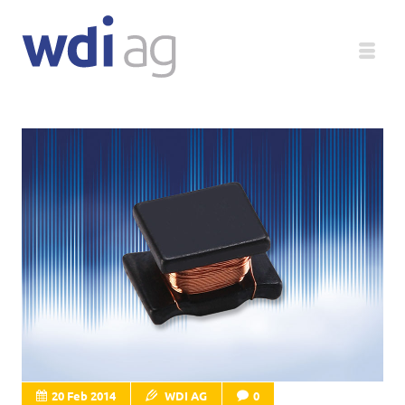
Deutsch
Unternehmen
Produkte
Service
Medien
Magazin
20 Feb 2014
WDI AG
0