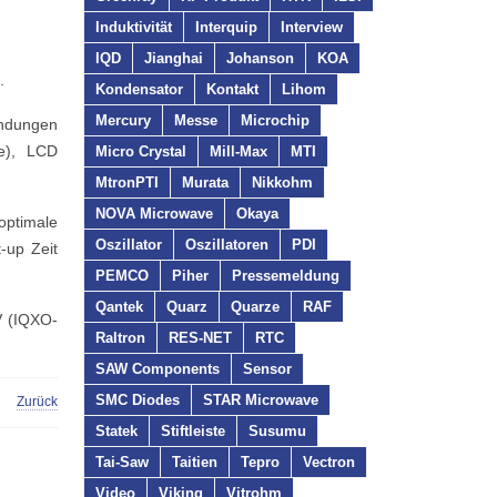
Induktivität
Interquip
Interview
IQD
Jianghai
Johanson
KOA
.
Kondensator
Kontakt
Lihom
Mercury
Messe
Microchip
endungen
e), LCD
Micro Crystal
Mill-Max
MTI
MtronPTI
Murata
Nikkohm
NOVA Microwave
Okaya
ptimale
Oszillator
Oszillatoren
PDI
-up Zeit
PEMCO
Piher
Pressemeldung
Qantek
Quarz
Quarze
RAF
V (IQXO-
Raltron
RES-NET
RTC
SAW Components
Sensor
SMC Diodes
STAR Microwave
Zurück
Statek
Stiftleiste
Susumu
Tai-Saw
Taitien
Tepro
Vectron
Video
Viking
Vitrohm