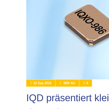
12 Sep 2016
WDI AG
0
IQD präsentiert kle