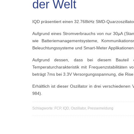
der Welt
IQD präsentiert einen 32.768kHz SMD-Quarzoszillat
Aufgrund eines Stromverbrauchs von nur 30µA (Stand
wie Batteriemanagementsysteme, Kommunikations
Beleuchtungssysteme und Smart-Meter Applikationen
Aufgrund dessen, dass bei diesem Bauteil e
Temperaturcharakteristik mit Frequenzstabilitäte
beträgt 7ms bei 3.3V Versorgungsspannung, die Rise
Erhältlich ist dieser Oszillator in drei verschiede
984).
Schlagworte:
FCP
,
IQD
,
Oszillator
,
Pressemeldung