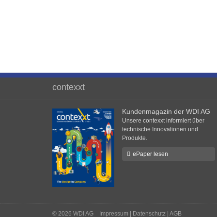
contexxt
Kundenmagazin der WDI AG
Unsere contexxt informiert über
technische Innovationen und
Produkte.
ePaper lesen
© 2026 WDI AG
Impressum
|
Datenschutz
|
AGB