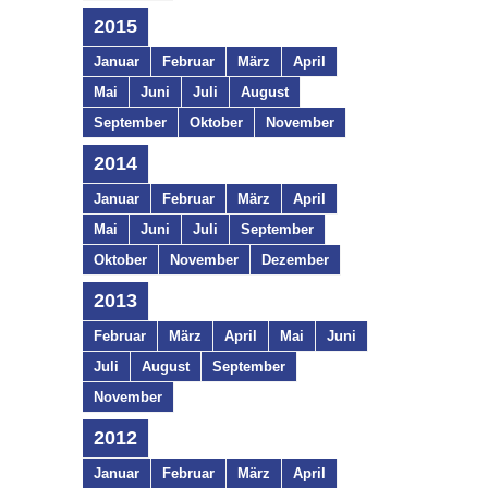
2015
Januar
Februar
März
April
Mai
Juni
Juli
August
September
Oktober
November
2014
Januar
Februar
März
April
Mai
Juni
Juli
September
Oktober
November
Dezember
2013
Februar
März
April
Mai
Juni
Juli
August
September
November
2012
Januar
Februar
März
April