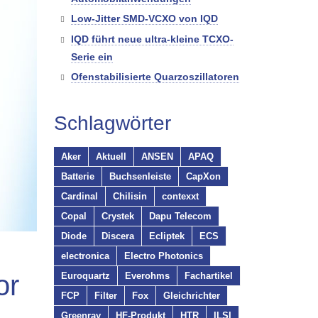
Low-Jitter SMD-VCXO von IQD
IQD führt neue ultra-kleine TCXO-
Serie ein
Ofenstabilisierte Quarzoszillatoren
Schlagwörter
Aker
Aktuell
ANSEN
APAQ
Batterie
Buchsenleiste
CapXon
Cardinal
Chilisin
contexxt
Copal
Crystek
Dapu Telecom
Diode
Discera
Ecliptek
ECS
electronica
Electro Photonics
or
Euroquartz
Everohms
Fachartikel
FCP
Filter
Fox
Gleichrichter
Greenray
HF-Produkt
HTR
ILSI