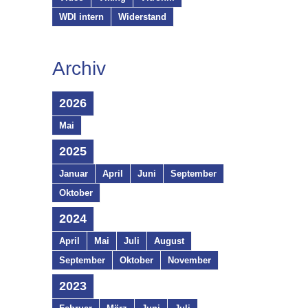
WDI intern
Widerstand
Archiv
2026
Mai
2025
Januar
April
Juni
September
Oktober
2024
April
Mai
Juli
August
September
Oktober
November
2023