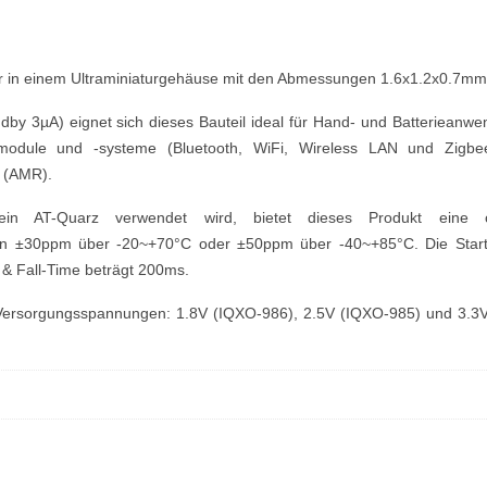
or in einem Ultraminiaturgehäuse mit den Abmessungen 1.6x1.2x0.7mm
by 3µA) eignet sich dieses Bauteil ideal für Hand- und Batterieanw
module und -systeme (Bluetooth, WiFi, Wireless LAN und Zigbe
 (AMR).
in AT-Quarz verwendet wird, bietet dieses Produkt eine o
n von ±30ppm über -20~+70°C oder ±50ppm über -40~+85°C. Die Start
 & Fall-Time beträgt 200ms.
nen Versorgungsspannungen: 1.8V (IQXO-986), 2.5V (IQXO-985) und 3.3