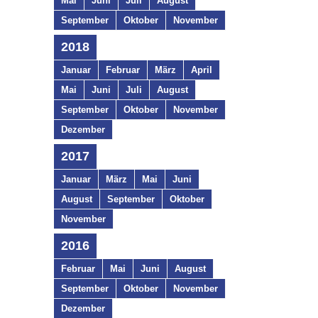
Mai
Juni
Juli
August
September
Oktober
November
2018
Januar
Februar
März
April
Mai
Juni
Juli
August
September
Oktober
November
Dezember
2017
Januar
März
Mai
Juni
August
September
Oktober
November
2016
Februar
Mai
Juni
August
September
Oktober
November
Dezember