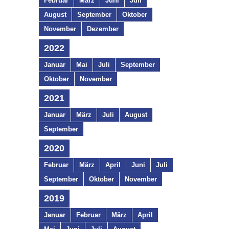
Februar
März
Juni
Juli
August
September
Oktober
November
Dezember
2022
Januar
Mai
Juli
September
Oktober
November
2021
Januar
März
Juli
August
September
2020
Februar
März
April
Juni
Juli
September
Oktober
November
2019
Januar
Februar
März
April