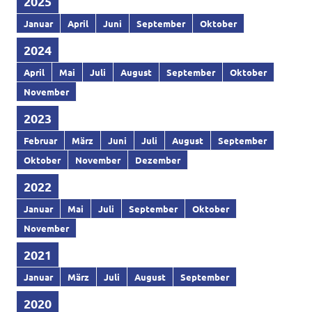
2025
Januar
April
Juni
September
Oktober
2024
April
Mai
Juli
August
September
Oktober
November
2023
Februar
März
Juni
Juli
August
September
Oktober
November
Dezember
2022
Januar
Mai
Juli
September
Oktober
November
2021
Januar
März
Juli
August
September
2020