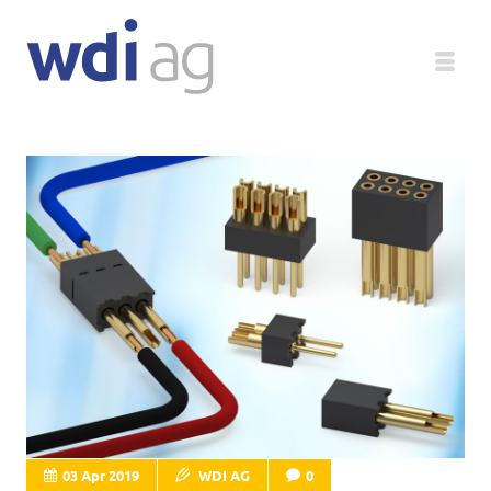
Deutsch
Unternehmen
Produkte
Service
Medien
Magazin
03 Apr 2019
WDI AG
0