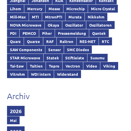
Jianghai
Johanson
KOA
Kondensator
Kontakt
Lihom
Mercury
Messe
Microchip
Micro Crystal
Mill-Max
MTI
MtronPTI
Murata
Nikkohm
NOVA Microwave
Okaya
Oszillator
Oszillatoren
PDI
PEMCO
Piher
Pressemeldung
Qantek
Quarz
Quarze
RAF
Raltron
RES-NET
RTC
SAW Components
Sensor
SMC Diodes
STAR Microwave
Statek
Stiftleiste
Susumu
Tai-Saw
Taitien
Tepro
Vectron
Video
Viking
Vitrohm
WDI intern
Widerstand
Archiv
2026
Mai