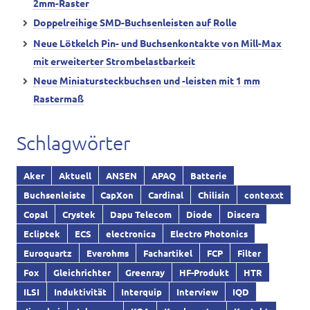
2mm-Raster
Doppelreihige SMD-Buchsenleisten auf Rolle
Neue Lötkelch Pin- und Buchsenkontakte von Mill-Max
mit erweiterter Strombelastbarkeit
Neue Miniatursteckbuchsen und -leisten mit 1 mm
Rastermaß
Schlagwörter
Aker
Aktuell
ANSEN
APAQ
Batterie
Buchsenleiste
CapXon
Cardinal
Chilisin
contexxt
Copal
Crystek
Dapu Telecom
Diode
Discera
Ecliptek
ECS
electronica
Electro Photonics
Euroquartz
Everohms
Fachartikel
FCP
Filter
Fox
Gleichrichter
Greenray
HF-Produkt
HTR
ILSI
Induktivität
Interquip
Interview
IQD