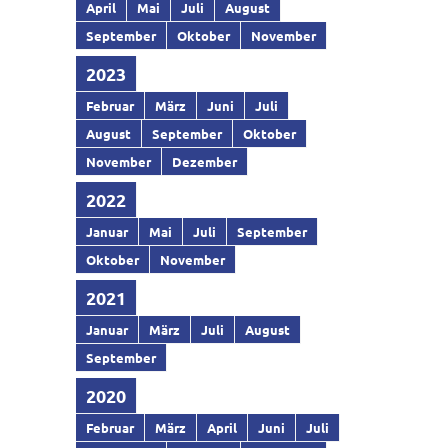
April
Mai
Juli
August
September
Oktober
November
2023
Februar
März
Juni
Juli
August
September
Oktober
November
Dezember
2022
Januar
Mai
Juli
September
Oktober
November
2021
Januar
März
Juli
August
September
2020
Februar
März
April
Juni
Juli