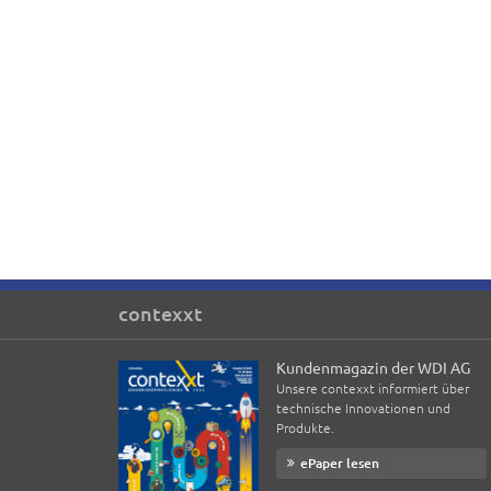
contexxt
Kundenmagazin der WDI AG
Unsere contexxt informiert über
technische Innovationen und
Produkte.
ePaper lesen