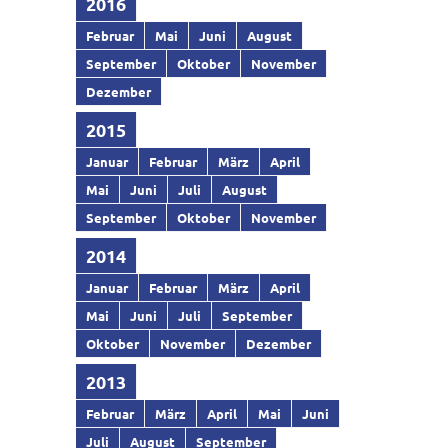
2016
Februar
Mai
Juni
August
September
Oktober
November
Dezember
2015
Januar
Februar
März
April
Mai
Juni
Juli
August
September
Oktober
November
2014
Januar
Februar
März
April
Mai
Juni
Juli
September
Oktober
November
Dezember
2013
Februar
März
April
Mai
Juni
Juli
August
September