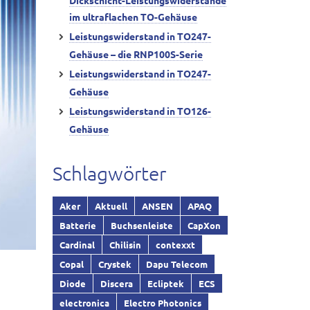
Dickschicht-Leistungswiderstände
im ultraflachen TO-Gehäuse
Leistungswiderstand in TO247-
Gehäuse – die RNP100S-Serie
Leistungswiderstand in TO247-
Gehäuse
Leistungswiderstand in TO126-
Gehäuse
Schlagwörter
Aker
Aktuell
ANSEN
APAQ
Batterie
Buchsenleiste
CapXon
Cardinal
Chilisin
contexxt
Copal
Crystek
Dapu Telecom
Diode
Discera
Ecliptek
ECS
electronica
Electro Photonics