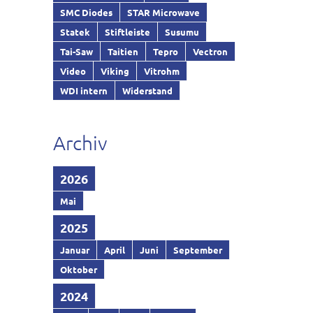
SMC Diodes
STAR Microwave
Statek
Stiftleiste
Susumu
Tai-Saw
Taitien
Tepro
Vectron
Video
Viking
Vitrohm
WDI intern
Widerstand
Archiv
2026
Mai
2025
Januar
April
Juni
September
Oktober
2024