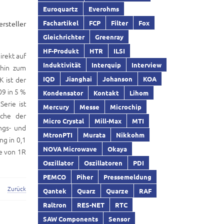
Euroquartz
Everohms
Fachartikel
FCP
Filter
Fox
rsteller
Gleichrichter
Greenray
HF-Produkt
HTR
ILSI
irekt auf
Induktivität
Interquip
Interview
 hin zum
 ist der
IQD
Jianghai
Johanson
KOA
9 in 5 %
Kondensator
Kontakt
Lihom
erie ist
Mercury
Messe
Microchip
iche der
Micro Crystal
Mill-Max
MTI
ngs- und
MtronPTI
Murata
Nikkohm
ng in 0,1
NOVA Microwave
Okaya
e von 1R
Oszillator
Oszillatoren
PDI
PEMCO
Piher
Pressemeldung
Zurück
Qantek
Quarz
Quarze
RAF
Raltron
RES-NET
RTC
SAW Components
Sensor