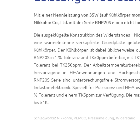
Mit einer Nennleistung von 35W (auf Kühlkörper mont
Nikkohm Co., Ltd. mit der Serie RNP20S einen nicht i
Die ausgeklügelte Konstruktion des Widerstandes – Nick
eine wärmeleitende verkupferte Grundplatte gelöte
Kühlkörper. Der Kühlkörper ist dabei üblicherweise 
RNP20S in 1 % Toleranz und TK50ppm lieferbar, mit TK
Toleranz bei TK250ppm. Der Arbeitstemperaturbereic
hervorragend in HF-Anwendungen und Hochgeschwi
RNP20S Serie sind unterbrechungsfreie Stromversor
Industrieelektronik. Speziell für Präzisions- und HF-
% Toleranz und einem TK5ppm zur Verfügung. Die maxi
bis 51K.
Schlagworte:
Nikkohm
,
PEMCO
,
Pressemeldung
,
Widerstand