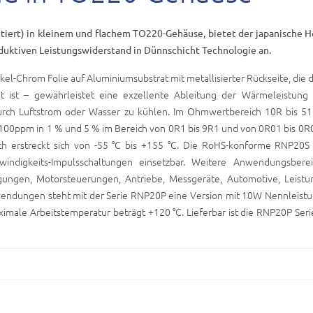
iert) in kleinem und flachem TO220-Gehäuse, bietet der japanische He
nduktiven Leistungswiderstand in Dünnschicht Technologie an.
el-Chrom Folie auf Aluminiumsubstrat mit metallisierter Rückseite, die d
t ist – gewährleistet eine exzellente Ableitung der Wärmeleistung
durch Luftstrom oder Wasser zu kühlen. Im Ohmwertbereich 10R bis 51K
100ppm in 1 % und 5 % im Bereich von 0R1 bis 9R1 und von 0R01 bis 0R0
h erstreckt sich von -55 °C bis +155 °C. Die RoHS-konforme RNP20S S
ndigkeits-Impulsschaltungen einsetzbar. Weitere Anwendungsbere
gungen, Motorsteuerungen, Antriebe, Messgeräte, Automotive, Leistu
Anwendungen steht mit der Serie RNP20P eine Version mit 10W Nennleistu
male Arbeitstemperatur beträgt +120 °C. Lieferbar ist die RNP20P Seri