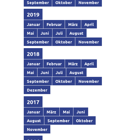
September
Oktober
November
2019
Januar
Februar
März
April
Mai
Juni
Juli
August
September
Oktober
November
2018
Januar
Februar
März
April
Mai
Juni
Juli
August
September
Oktober
November
Dezember
2017
Januar
März
Mai
Juni
August
September
Oktober
November