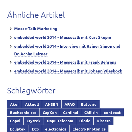
Ähnliche Artikel
Messe-Talk Marketing
embedded world 2014 - Messetalk mit Kurt Skupin
embedded world 2014 - Interview mit Rainer Simon und
Dr. Achim Leitner
embedded world 2014 - Messetalk mit Frank Behrens
embedded world 2014 - Messetalk mit Johann Wiesböck
Schlagwörter
Aker
Aktuell
ANSEN
APAQ
Batterie
Buchsenleiste
CapXon
Cardinal
Chilisin
contexxt
Copal
Crystek
Dapu Telecom
Diode
Discera
Ecliptek
ECS
electronica
Electro Photonics