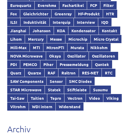
Euroquartz
Everohms
Fachartikel
FCP
Filter
Fox
Gleichrichter
Greenray
HF-Produkt
HTR
ILSI
Induktivität
Interquip
Interview
IQD
Jianghai
Johanson
KOA
Kondensator
Kontakt
Lihom
Mercury
Messe
Microchip
Micro Crystal
Mill-Max
MTI
MtronPTI
Murata
Nikkohm
NOVA Microwave
Okaya
Oszillator
Oszillatoren
PDI
PEMCO
Piher
Pressemeldung
Qantek
Quarz
Quarze
RAF
Raltron
RES-NET
RTC
SAW Components
Sensor
SMC Diodes
STAR Microwave
Statek
Stiftleiste
Susumu
Tai-Saw
Taitien
Tepro
Vectron
Video
Viking
Vitrohm
WDI intern
Widerstand
Archiv