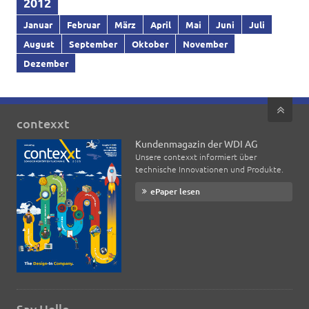
2012
Januar
Februar
März
April
Mai
Juni
Juli
August
September
Oktober
November
Dezember
contexxt
Kundenmagazin der WDI AG
Unsere contexxt informiert über
technische Innovationen und Produkte.
ePaper lesen
Say Hello