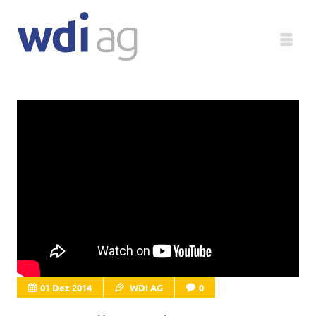
Deutsch
Unternehmen
Produkte
Service
Medien
Magazin
01 Dez 2014
WDI AG
0