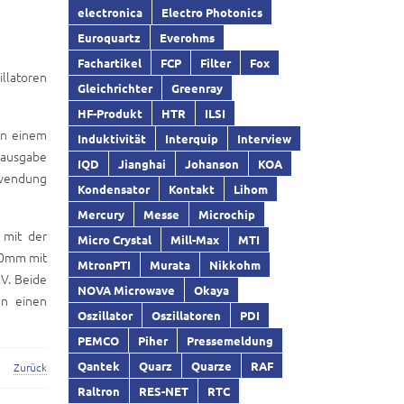
electronica
Electro Photonics
Euroquartz
Everohms
Fachartikel
FCP
Filter
Fox
illatoren
Gleichrichter
Greenray
HF-Produkt
HTR
ILSI
in einem
Induktivität
Interquip
Interview
zausgabe
IQD
Jianghai
Johanson
KOA
rwendung
Kondensator
Kontakt
Lihom
Mercury
Messe
Microchip
 mit der
Micro Crystal
Mill-Max
MTI
.0mm mit
MtronPTI
Murata
Nikkohm
6V. Beide
NOVA Microwave
Okaya
en einen
Oszillator
Oszillatoren
PDI
PEMCO
Piher
Pressemeldung
Qantek
Quarz
Quarze
RAF
Zurück
Raltron
RES-NET
RTC