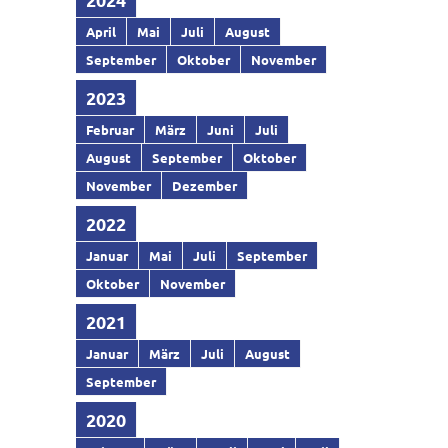
April
Mai
Juli
August
September
Oktober
November
2023
Februar
März
Juni
Juli
August
September
Oktober
November
Dezember
2022
Januar
Mai
Juli
September
Oktober
November
2021
Januar
März
Juli
August
September
2020