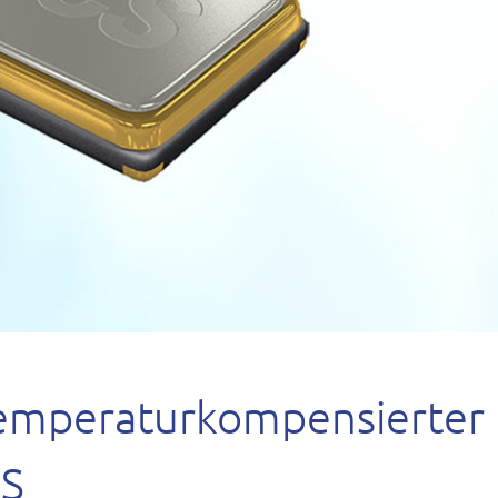
emperaturkompensierter
CS