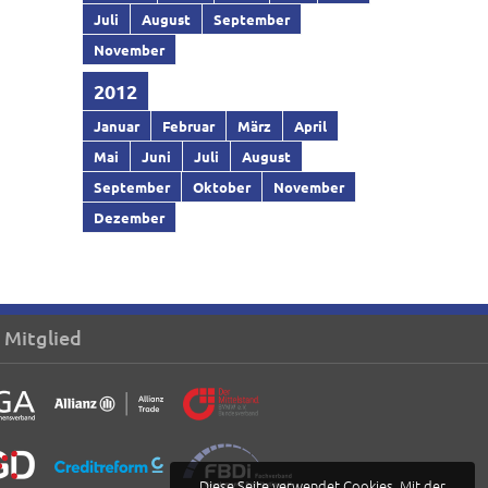
Juli
August
September
November
2012
Januar
Februar
März
April
Mai
Juni
Juli
August
September
Oktober
November
Dezember
 Mitglied
Diese Seite verwendet Cookies. Mit der