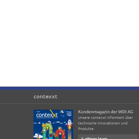
contexxt
Kundenmagazin der WDI AG
Unsere contexxt informiert über
technische Innovationen und
Produkte.
ePaper lesen