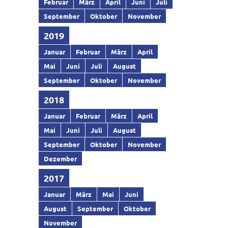
Februar
März
April
Juni
Juli
September
Oktober
November
2019
Januar
Februar
März
April
Mai
Juni
Juli
August
September
Oktober
November
2018
Januar
Februar
März
April
Mai
Juni
Juli
August
September
Oktober
November
Dezember
2017
Januar
März
Mai
Juni
August
September
Oktober
November