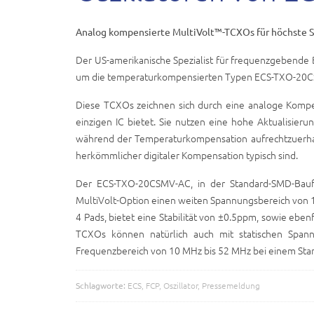
Analog kompensierte MultiVolt™-TCXOs für höchste Sta
Der US-amerikanische Spezialist für frequenzgebende B
um die temperaturkompensierten Typen ECS-TXO-20
Diese TCXOs zeichnen sich durch eine analoge Kompe
einzigen IC bietet. Sie nutzen eine hohe Aktualisier
während der Temperaturkompensation aufrechtzuerha
herkömmlicher digitaler Kompensation typisch sind.
Der ECS-TXO-20CSMV-AC, in der Standard-SMD-Baufo
MultiVolt-Option einen weiten Spannungsbereich von
4 Pads, bietet eine Stabilität von ±0.5ppm, sowie ebe
TCXOs können natürlich auch mit statischen Span
Frequenzbereich von 10 MHz bis 52 MHz bei einem Stan
Schlagworte:
ECS
,
FCP
,
Oszillator
,
Pressemeldung