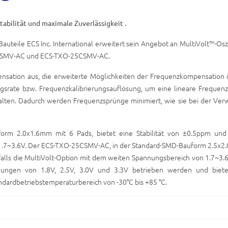
bilität und maximale Zuverlässigkeit .
auteile ECS Inc. International erweitert sein Angebot an MultiVolt™-Osz
CSMV-AC und ECS-TXO-25CSMV-AC.
nsation aus, die erweiterte Möglichkeiten der Frequenzkompensation 
ungsrate bzw. Frequenzkalibrierungsauflösung, um eine lineare Frequen
lten. Dadurch werden Frequenzsprünge minimiert, wie sie bei der Ve
rm 2.0x1.6mm mit 6 Pads, bietet eine Stabilität von ±0.5ppm und
 1.7~3.6V. Der ECS-TXO-25CSMV-AC, in der Standard-SMD-Bauform 2.5x2
nfalls die MultiVolt-Option mit dem weiten Spannungsbereich von 1.7~3.
nungen von 1.8V, 2.5V, 3.0V und 3.3V betrieben werden und biet
dardbetriebstemperaturbereich von -30°C bis +85 °C.