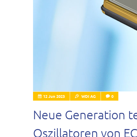
12 Jun 2023
WDI AG
0
Neue Generation t
Oszillatoren von E