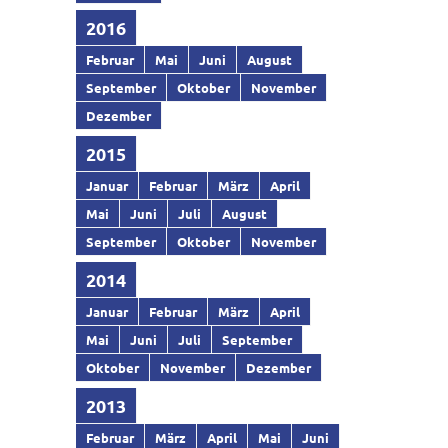
2016
Februar
Mai
Juni
August
September
Oktober
November
Dezember
2015
Januar
Februar
März
April
Mai
Juni
Juli
August
September
Oktober
November
2014
Januar
Februar
März
April
Mai
Juni
Juli
September
Oktober
November
Dezember
2013
Februar
März
April
Mai
Juni