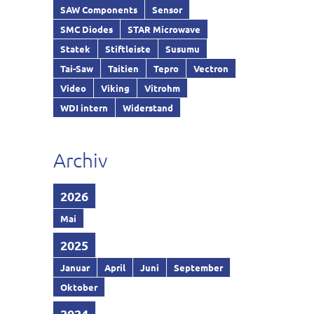
SAW Components
Sensor
SMC Diodes
STAR Microwave
Statek
Stiftleiste
Susumu
Tai-Saw
Taitien
Tepro
Vectron
Video
Viking
Vitrohm
WDI intern
Widerstand
Archiv
2026
Mai
2025
Januar
April
Juni
September
Oktober
2024