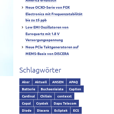
America erhältlich
Neue OCXO-Serie von FOX
Electronics mit Frequenzstabilität
bis zu ±5 ppb
Low EMI Oszillatoren von
Euroquartz mit 1.8 V
Versorgungsspannung
Neue PCle Taktgeneratoren auf
MEMS-Basis von DISCERA
Schlagwörter
Aker
Aktuell
ANSEN
APAQ
Batterie
Buchsenleiste
CapXon
Cardinal
Chilisin
contexxt
Copal
Crystek
Dapu Telecom
Diode
Discera
Ecliptek
ECS