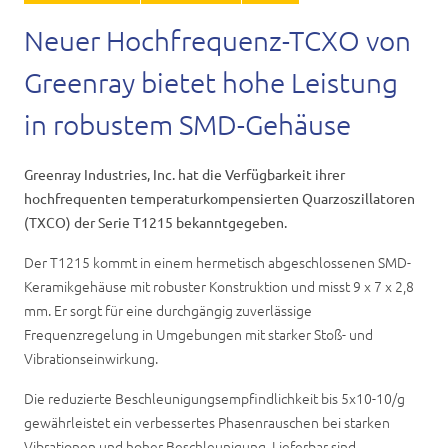
Karriere
Neuer Hochfrequenz-TCXO von
Kontakt
Greenray bietet hohe Leistung
in robustem SMD-Gehäuse
Greenray Industries, Inc. hat die Verfügbarkeit ihrer
hochfrequenten temperaturkompensierten Quarzoszillatoren
(TXCO) der Serie T1215 bekanntgegeben.
Der T1215 kommt in einem hermetisch abgeschlossenen SMD-
Keramikgehäuse mit robuster Konstruktion und misst 9 x 7 x 2,8
mm. Er sorgt für eine durchgängig zuverlässige
Frequenzregelung in Umgebungen mit starker Stoß- und
Vibrationseinwirkung.
Die reduzierte Beschleunigungsempfindlichkeit bis 5x10-10/g
gewährleistet ein verbessertes Phasenrauschen bei starken
Vibrationen und hoher Beschleunigung. Lieferbar sind