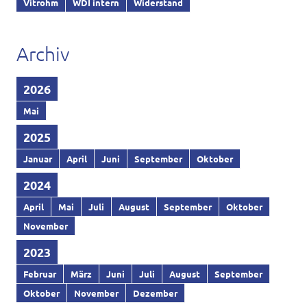
Vitrohm
WDI intern
Widerstand
Archiv
2026
Mai
2025
Januar
April
Juni
September
Oktober
2024
April
Mai
Juli
August
September
Oktober
November
2023
Februar
März
Juni
Juli
August
September
Oktober
November
Dezember