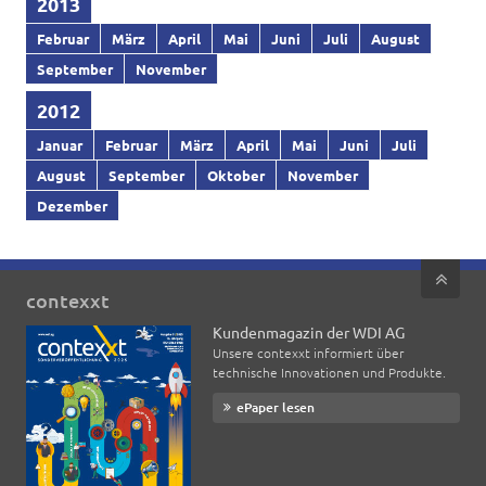
2013
Februar
März
April
Mai
Juni
Juli
August
September
November
2012
Januar
Februar
März
April
Mai
Juni
Juli
August
September
Oktober
November
Dezember
contexxt
Kundenmagazin der WDI AG
Unsere contexxt informiert über
technische Innovationen und Produkte.
ePaper lesen