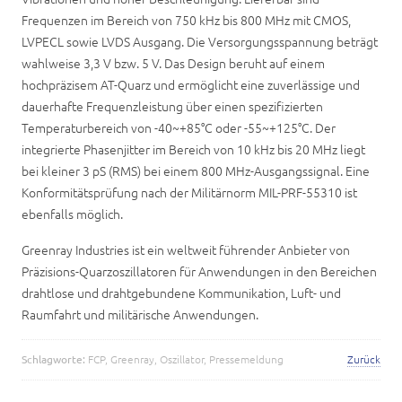
Frequenzen im Bereich von 750 kHz bis 800 MHz mit CMOS,
LVPECL sowie LVDS Ausgang. Die Versorgungsspannung beträgt
wahlweise 3,3 V bzw. 5 V. Das Design beruht auf einem
hochpräzisem AT-Quarz und ermöglicht eine zuverlässige und
dauerhafte Frequenzleistung über einen spezifizierten
Temperaturbereich von -40~+85°C oder -55~+125°C. Der
integrierte Phasenjitter im Bereich von 10 kHz bis 20 MHz liegt
bei kleiner 3 pS (RMS) bei einem 800 MHz-Ausgangssignal. Eine
Konformitätsprüfung nach der Militärnorm MIL-PRF-55310 ist
ebenfalls möglich.
Greenray Industries ist ein weltweit führender Anbieter von
Präzisions-Quarzoszillatoren für Anwendungen in den Bereichen
drahtlose und drahtgebundene Kommunikation, Luft- und
Raumfahrt und militärische Anwendungen.
Schlagworte:
FCP
,
Greenray
,
Oszillator
,
Pressemeldung
Zurück