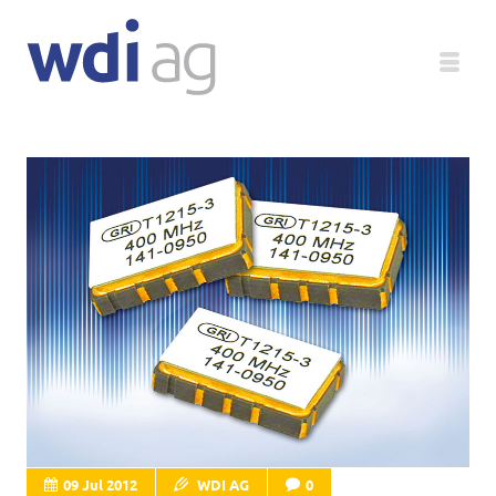
Deutsch
Unternehmen
Produkte
Service
Medien
Magazin
09 Jul 2012
WDI AG
0