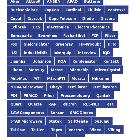
Aker
Aktuell
ANSEN
APAQ
Batterie
Buchsenleiste
CapXon
Cardinal
Chilisin
contexxt
Copal
Crystek
Dapu Telecom
Diode
Discera
Ecliptek
ECS
electronica
Electro Photonics
Euroquartz
Everohms
Fachartikel
FCP
Filter
Fox
Gleichrichter
Greenray
HF-Produkt
HTR
ILSI
Induktivität
Interquip
Interview
IQD
Jianghai
Johanson
KOA
Kondensator
Kontakt
Lihom
Mercury
Messe
Microchip
Micro Crystal
Mill-Max
MTI
MtronPTI
Murata
Nikkohm
NOVA Microwave
Okaya
Oszillator
Oszillatoren
PDI
PEMCO
Piher
Pressemeldung
Qantek
Quarz
Quarze
RAF
Raltron
RES-NET
RTC
SAW Components
Sensor
SMC Diodes
STAR Microwave
Statek
Stiftleiste
Susumu
Tai-Saw
Taitien
Tepro
Vectron
Video
Viking