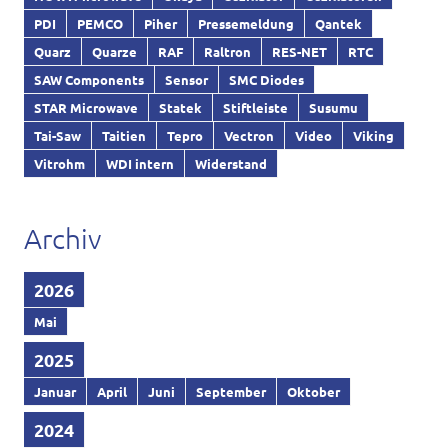
PDI
PEMCO
Piher
Pressemeldung
Qantek
Quarz
Quarze
RAF
Raltron
RES-NET
RTC
SAW Components
Sensor
SMC Diodes
STAR Microwave
Statek
Stiftleiste
Susumu
Tai-Saw
Taitien
Tepro
Vectron
Video
Viking
Vitrohm
WDI intern
Widerstand
Archiv
2026
Mai
2025
Januar
April
Juni
September
Oktober
2024