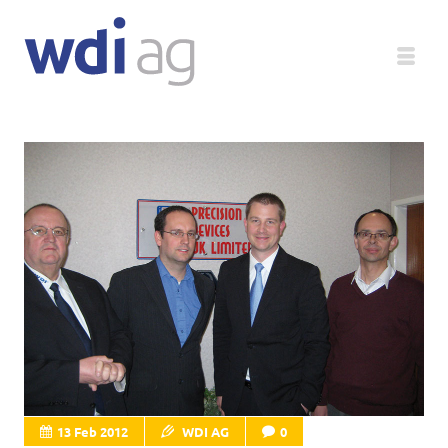
Deutsch
Unternehmen
Produkte
Service
Medien
Magazin
13 Feb 2012
WDI AG
0