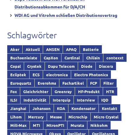
Distributionsabkommen für D/A/CH
WDI AG und Vitrohm schließen Distributionsvertrag
Schlagwörter
Aker
Aktuell
ANSEN
APAQ
Batterie
Buchsenleiste
CapXon
Cardinal
Chilisin
contexxt
Copal
Crystek
Dapu Telecom
Diode
Discera
Ecliptek
ECS
electronica
Electro Photonics
Euroquartz
Everohms
Fachartikel
FCP
Filter
Fox
Gleichrichter
Greenray
HF-Produkt
HTR
ILSI
Induktivität
Interquip
Interview
IQD
Jianghai
Johanson
KOA
Kondensator
Kontakt
Lihom
Mercury
Messe
Microchip
Micro Crystal
Mill-Max
MTI
MtronPTI
Murata
Nikkohm
NOVA Microwave
Okaya
Oszillator
Oszillatoren