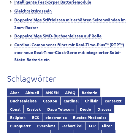
Intelligente Festkörper Batteriemodule
Gleichtaktdrosseln
Doppelreihige Stiftleisten mit erhöhten Seitenwänden im
2mm-Raster
Doppelreihige SMD-Buchsenleisten auf Rolle
Cardinal Components führt mit Real-Time-Plus™ (RTP™)
eine neue Real-Time-Clock-Serie mit integrierter Solid-
State-Batterie ein
Schlagwörter
Aker
Aktuell
ANSEN
APAQ
Batterie
Buchsenleiste
CapXon
Cardinal
Chilisin
contexxt
Copal
Crystek
Dapu Telecom
Diode
Discera
Ecliptek
ECS
electronica
Electro Photonics
Euroquartz
Everohms
Fachartikel
FCP
Filter