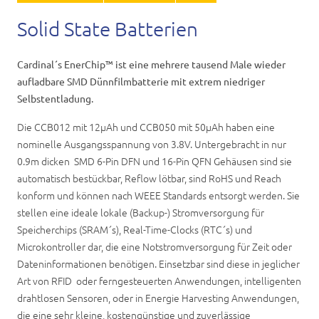
Karriere
Solid State Batterien
Kontakt
Cardinal´s EnerChip™ ist eine mehrere tausend Male wieder
aufladbare SMD Dünnfilmbatterie mit extrem niedriger
Selbstentladung.
Die CCB012 mit 12µAh und CCB050 mit 50µAh haben eine
nominelle Ausgangsspannung von 3.8V. Untergebracht in nur
0.9m dicken SMD 6-Pin DFN und 16-Pin QFN Gehäusen sind sie
automatisch bestückbar, Reflow lötbar, sind RoHS und Reach
konform und können nach WEEE Standards entsorgt werden. Sie
stellen eine ideale lokale (Backup-) Stromversorgung für
Speicherchips (SRAM´s), Real-Time-Clocks (RTC´s) und
Microkontroller dar, die eine Notstromversorgung für Zeit oder
Dateninformationen benötigen. Einsetzbar sind diese in jeglicher
Art von RFID oder ferngesteuerten Anwendungen, intelligenten
drahtlosen Sensoren, oder in Energie Harvesting Anwendungen,
die eine sehr kleine, kostengünstige und zuverlässige