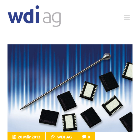
Deutsch
Unternehmen
Produkte
Service
Medien
Magazin
20 Mär 2013
WDI AG
0