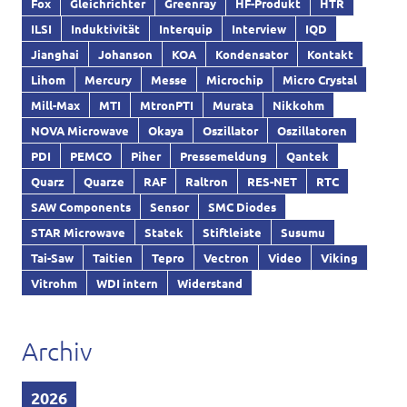
Fox
Gleichrichter
Greenray
HF-Produkt
HTR
ILSI
Induktivität
Interquip
Interview
IQD
Jianghai
Johanson
KOA
Kondensator
Kontakt
Lihom
Mercury
Messe
Microchip
Micro Crystal
Mill-Max
MTI
MtronPTI
Murata
Nikkohm
NOVA Microwave
Okaya
Oszillator
Oszillatoren
PDI
PEMCO
Piher
Pressemeldung
Qantek
Quarz
Quarze
RAF
Raltron
RES-NET
RTC
SAW Components
Sensor
SMC Diodes
STAR Microwave
Statek
Stiftleiste
Susumu
Tai-Saw
Taitien
Tepro
Vectron
Video
Viking
Vitrohm
WDI intern
Widerstand
Archiv
2026