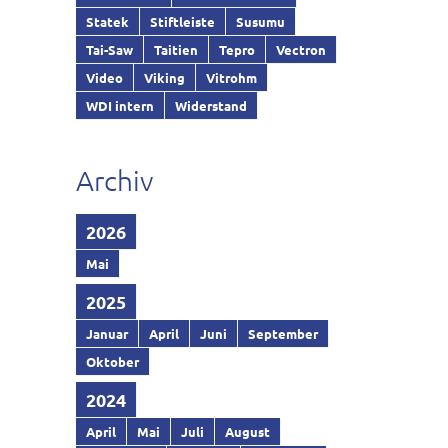
Statek
Stiftleiste
Susumu
Tai-Saw
Taitien
Tepro
Vectron
Video
Viking
Vitrohm
WDI intern
Widerstand
Archiv
2026
Mai
2025
Januar
April
Juni
September
Oktober
2024
April
Mai
Juli
August