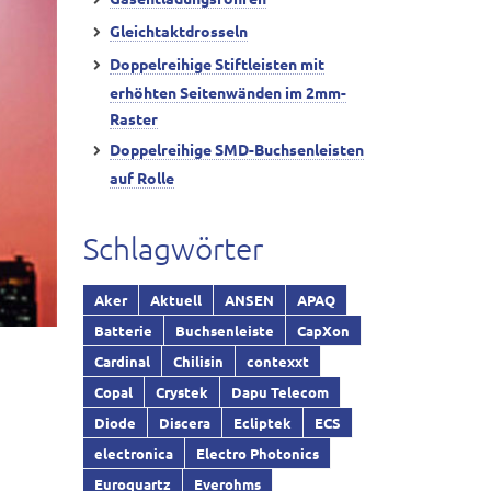
Gleichtaktdrosseln
Doppelreihige Stiftleisten mit
erhöhten Seitenwänden im 2mm-
Raster
Doppelreihige SMD-Buchsenleisten
auf Rolle
Schlagwörter
Aker
Aktuell
ANSEN
APAQ
Batterie
Buchsenleiste
CapXon
Cardinal
Chilisin
contexxt
Copal
Crystek
Dapu Telecom
Diode
Discera
Ecliptek
ECS
electronica
Electro Photonics
Euroquartz
Everohms