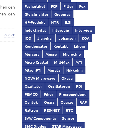
Fachartikel
FCP
Filter
Fox
echen den
chen den
Gleichrichter
Greenray
HF-Produkt
HTR
ILSI
Induktivität
Interquip
Interview
Zurück
IQD
Jianghai
Johanson
KOA
Kondensator
Kontakt
Lihom
Mercury
Messe
Microchip
Micro Crystal
Mill-Max
MTI
MtronPTI
Murata
Nikkohm
NOVA Microwave
Okaya
Oszillator
Oszillatoren
PDI
PEMCO
Piher
Pressemeldung
Qantek
Quarz
Quarze
RAF
Raltron
RES-NET
RTC
SAW Components
Sensor
SMC Diodes
STAR Microwave