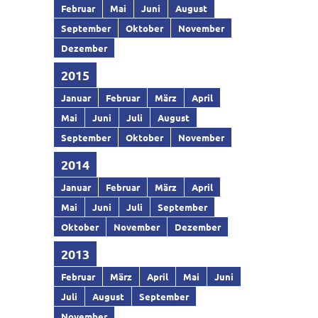
Februar
Mai
Juni
August
September
Oktober
November
Dezember
2015
Januar
Februar
März
April
Mai
Juni
Juli
August
September
Oktober
November
2014
Januar
Februar
März
April
Mai
Juni
Juli
September
Oktober
November
Dezember
2013
Februar
März
April
Mai
Juni
Juli
August
September
November