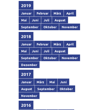
2019
Januar
Februar
März
April
Mai
Juni
Juli
August
September
Oktober
November
2018
Januar
Februar
März
April
Mai
Juni
Juli
August
September
Oktober
November
Dezember
2017
Januar
März
Mai
Juni
August
September
Oktober
November
2016