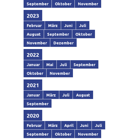
September
Oktober
November
2023
Februar
März
Juni
Juli
August
September
Oktober
November
Dezember
2022
Januar
Mai
Juli
September
Oktober
November
2021
Januar
März
Juli
August
September
2020
Februar
März
April
Juni
Juli
September
Oktober
November