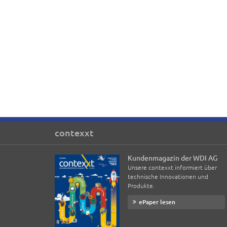
contexxt
Kundenmagazin der WDI AG
Unsere contexxt informiert über
technische Innovationen und
Produkte.
ePaper lesen