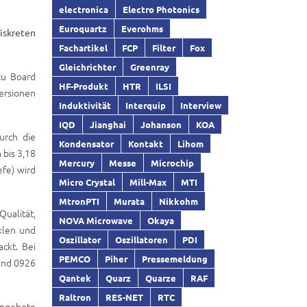
electronica
Electro Photonics
Euroquartz
Everohms
iskreten
Fachartikel
FCP
Filter
Fox
Gleichrichter
Greenray
zu Board
HF-Produkt
HTR
ILSI
ersionen
Induktivität
Interquip
Interview
IQD
Jianghai
Johanson
KOA
urch die
Kondensator
Kontakt
Lihom
bis 3,18
Mercury
Messe
Microchip
fe) wird
Micro Crystal
Mill-Max
MTI
MtronPTI
Murata
Nikkohm
ualität,
NOVA Microwave
Okaya
klen und
Oszillator
Oszillatoren
PDI
ckt. Bei
PEMCO
Piher
Pressemeldung
und 0926
Qantek
Quarz
Quarze
RAF
Raltron
RES-NET
RTC
 Angebote