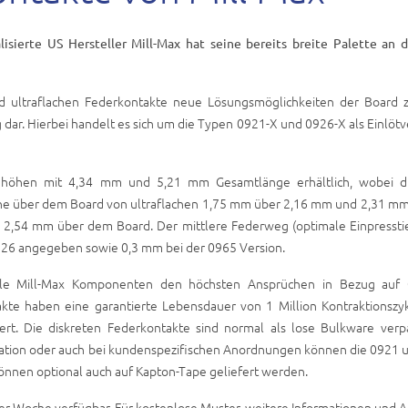
lisierte US Hersteller Mill-Max hat seine bereits breite Palette an d
und ultraflachen Federkontakte neue Lösungsmöglichkeiten der Board 
r. Hierbei handelt es sich um die Typen 0921-X und 0926-X als Einlötv
Bauhöhen mit 4,34 mm und 5,21 mm Gesamtlänge erhältlich, wobei d
he über dem Board von ultraflachen 1,75 mm über 2,16 mm und 2,31 mm 
 2,54 mm über dem Board. Der mittlere Federweg (optimale Einpresstie
26 angegeben sowie 0,3 mm bei der 0965 Version.
lle Mill-Max Komponenten den höchsten Ansprüchen in Bezug auf Q
takte haben eine garantierte Lebensdauer von 1 Million Kontraktionszy
rt. Die diskreten Federkontakte sind normal als lose Bulkware verpa
ation oder auch bei kundenspezifischen Anordnungen können die 0921 
können optional auch auf Kapton-Tape geliefert werden.
einer Woche verfügbar. Für kostenlose Muster, weitere Informationen und