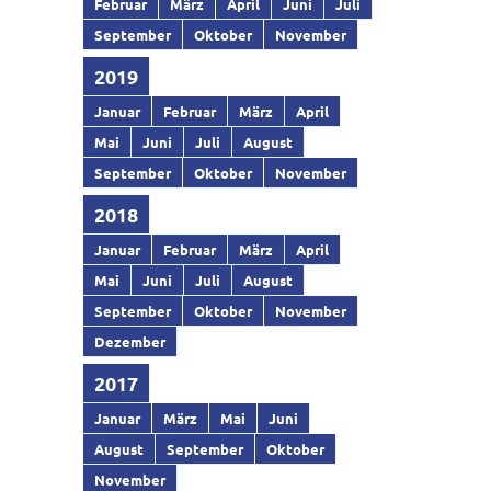
Februar
März
April
Juni
Juli
September
Oktober
November
2019
Januar
Februar
März
April
Mai
Juni
Juli
August
September
Oktober
November
2018
Januar
Februar
März
April
Mai
Juni
Juli
August
September
Oktober
November
Dezember
2017
Januar
März
Mai
Juni
August
September
Oktober
November