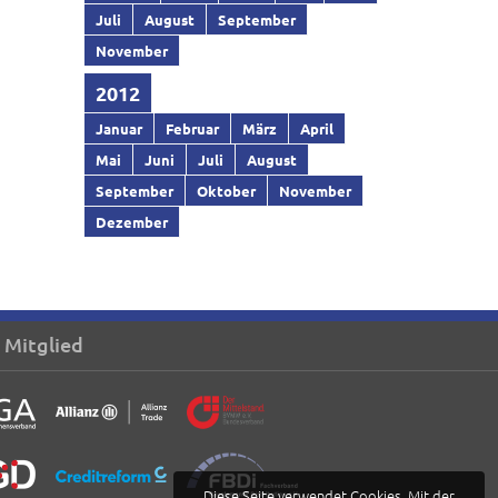
Juli
August
September
November
2012
Januar
Februar
März
April
Mai
Juni
Juli
August
September
Oktober
November
Dezember
 Mitglied
Diese Seite verwendet Cookies. Mit der