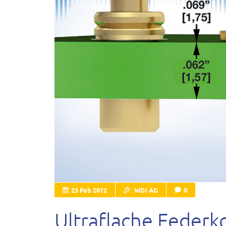
23 Feb 2012
WDI AG
0
Ultraflache Federk