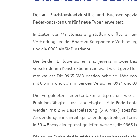
Der auf Präzisionskontaktstifte und -Buchsen spezia
Federkontakten um fünf neue Typen erweitert.
In Zeiten der Miniaturisierung stellen die flachen 
Verbindung und der Board zu Komponente Verbindung da
und die 0965 als SMD Variante.
Die beiden Einlötversionen sind jeweils in zwei 
verschiedenen Konstruktionen die wohl wichtigere Hö
mm variiert. Die 0965 SMD-Version hat eine Höhe von
mit 0,5 mm und 0,7 mm bei den Versionen 0921 und 09
Die vergoldeten Federkontakte entsprechen wie a
Funktionsfähigkeit und Langlebigkeit. Alle Federkon
werden mit 2 A Dauerbelastung (3 A Max.) spezifizie
Anwendungen in einreihiger oder doppelreihiger Form
in FR-4 Epoxy eingepresst geliefert werden, die 0965 
Die neuen Serien sind kurzfristig ab Lager innerhalb 