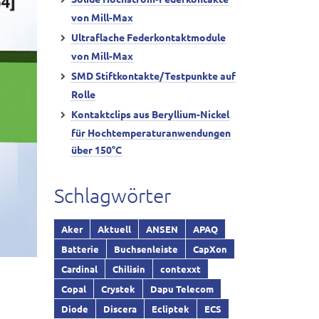
von Mill-Max
Ultraflache Federkontaktmodule
von Mill-Max
SMD Stiftkontakte/Testpunkte auf
Rolle
Kontaktclips aus Beryllium-Nickel
für Hochtemperaturanwendungen
über 150°C
Schlagwörter
Aker
Aktuell
ANSEN
APAQ
Batterie
Buchsenleiste
CapXon
Cardinal
Chilisin
contexxt
Copal
Crystek
Dapu Telecom
Diode
Discera
Ecliptek
ECS