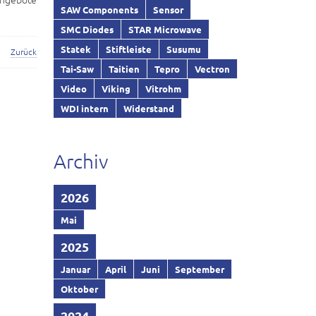
SAW Components
Sensor
SMC Diodes
STAR Microwave
Statek
Stiftleiste
Susumu
Zurück
Tai-Saw
Taitien
Tepro
Vectron
Video
Viking
Vitrohm
WDI intern
Widerstand
Archiv
2026
Mai
2025
Januar
April
Juni
September
Oktober
2024