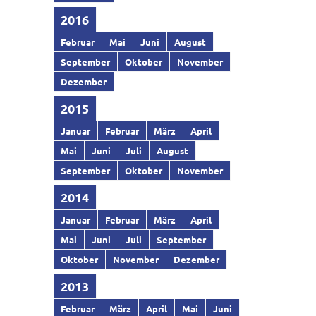
2016
Februar
Mai
Juni
August
September
Oktober
November
Dezember
2015
Januar
Februar
März
April
Mai
Juni
Juli
August
September
Oktober
November
2014
Januar
Februar
März
April
Mai
Juni
Juli
September
Oktober
November
Dezember
2013
Februar
März
April
Mai
Juni