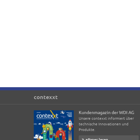
contexxt
Kundenmagazin der WDI AG
Unsere contexxt informiert über
technische Innovationen und
Produkte.
ePaper lesen