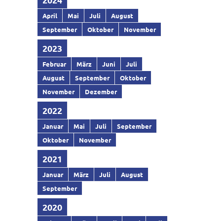
April
Mai
Juli
August
September
Oktober
November
2023
Februar
März
Juni
Juli
August
September
Oktober
November
Dezember
2022
Januar
Mai
Juli
September
Oktober
November
2021
Januar
März
Juli
August
September
2020