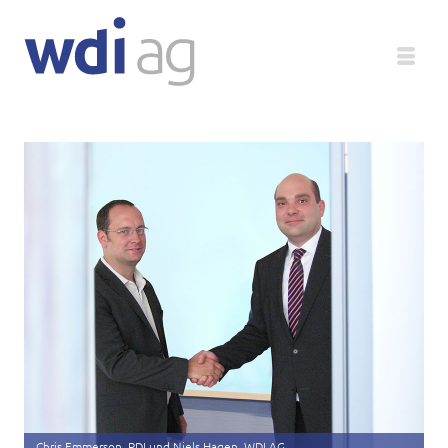
Deutsch
Unternehmen
Produkte
Service
Medien
Magazin
Chris Emmerson, PDI und Niels Hagen, WDI AG