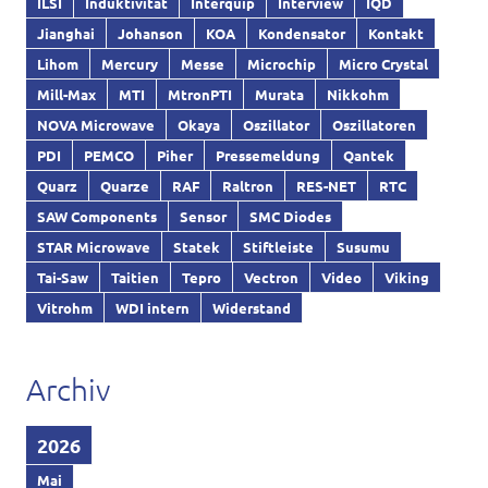
ILSI
Induktivität
Interquip
Interview
IQD
Jianghai
Johanson
KOA
Kondensator
Kontakt
Lihom
Mercury
Messe
Microchip
Micro Crystal
Mill-Max
MTI
MtronPTI
Murata
Nikkohm
NOVA Microwave
Okaya
Oszillator
Oszillatoren
PDI
PEMCO
Piher
Pressemeldung
Qantek
Quarz
Quarze
RAF
Raltron
RES-NET
RTC
SAW Components
Sensor
SMC Diodes
STAR Microwave
Statek
Stiftleiste
Susumu
Tai-Saw
Taitien
Tepro
Vectron
Video
Viking
Vitrohm
WDI intern
Widerstand
Archiv
2026
Mai