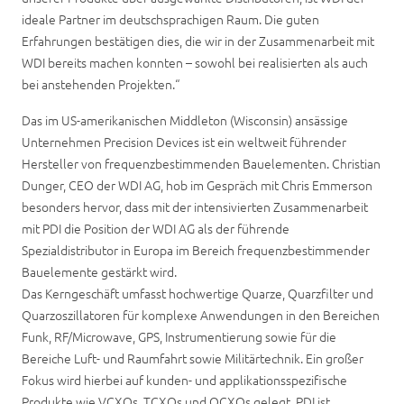
ideale Partner im deutschsprachigen Raum. Die guten
Erfahrungen bestätigen dies, die wir in der Zusammenarbeit mit
WDI bereits machen konnten – sowohl bei realisierten als auch
bei anstehenden Projekten.“
Das im US-amerikanischen Middleton (Wisconsin) ansässige
Unternehmen Precision Devices ist ein weltweit führender
Hersteller von frequenzbestimmenden Bauelementen. Christian
Dunger, CEO der WDI AG, hob im Gespräch mit Chris Emmerson
besonders hervor, dass mit der intensivierten Zusammenarbeit
mit PDI die Position der WDI AG als der führende
Spezialdistributor in Europa im Bereich frequenzbestimmender
Bauelemente gestärkt wird.
Das Kerngeschäft umfasst hochwertige Quarze, Quarzfilter und
Quarzoszillatoren für komplexe Anwendungen in den Bereichen
Funk, RF/Microwave, GPS, Instrumentierung sowie für die
Bereiche Luft- und Raumfahrt sowie Militärtechnik. Ein großer
Fokus wird hierbei auf kunden- und applikationsspezifische
Produkte wie VCXOs, TCXOs und OCXOs gelegt. PDI ist