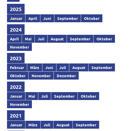
2025
Januar
April
Juni
September
Oktober
2024
April
Mai
Juli
August
September
Oktober
November
2023
Februar
März
Juni
Juli
August
September
Oktober
November
Dezember
2022
Januar
Mai
Juli
September
Oktober
November
2021
Januar
März
Juli
August
September