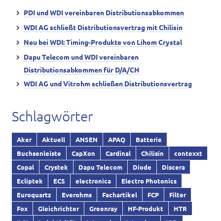
PDI und WDI vereinbaren Distributionsabkommen
WDI AG schließt Distributionsvertrag mit Chilisin
Neu bei WDI: Timing-Produkte von Lihom Crystal
Dapu Telecom und WDI vereinbaren
Distributionsabkommen für D/A/CH
WDI AG und Vitrohm schließen Distributionsvertrag
Schlagwörter
Aker
Aktuell
ANSEN
APAQ
Batterie
Buchsenleiste
CapXon
Cardinal
Chilisin
contexxt
Copal
Crystek
Dapu Telecom
Diode
Discera
Ecliptek
ECS
electronica
Electro Photonics
Euroquartz
Everohms
Fachartikel
FCP
Filter
Fox
Gleichrichter
Greenray
HF-Produkt
HTR