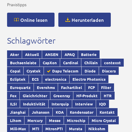
Praxistipps
Online lesen
Herunterladen
Schlagwörter
Aker
Aktuell
ANSEN
APAQ
Batterie
Buchsenleiste
CapXon
Cardinal
Chilisin
contexxt
Copal
Crystek
Dapu Telecom
Diode
Discera
Ecliptek
ECS
electronica
Electro Photonics
Euroquartz
Everohms
Fachartikel
FCP
Filter
Fox
Gleichrichter
Greenray
HF-Produkt
HTR
ILSI
Induktivität
Interquip
Interview
IQD
Jianghai
Johanson
KOA
Kondensator
Kontakt
Lihom
Mercury
Messe
Microchip
Micro Crystal
Mill-Max
MTI
MtronPTI
Murata
Nikkohm