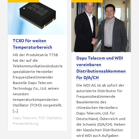
Karriere
Kontakt
TCXO für weiten
Temperaturbereich
Mit der Produktserie T75B
Dapu Telecom und WDI
hat der auf die
vereinbaren
Telekommunikationsindustrie
Distributionsabkommen
spezialisierte Hersteller
frequenzbestimmender
für D/A/CH
Bauteile Dapu Telecom
Die WDI AG ist ab sofort der
Technology Co., Ltd. seinen
autorisierte Distributor für
neuesten
frequenzbestimmende
temperaturkompensierten
Bauelemente des
Oszillator (TCXO) vorgestellt.
chinesischen Herstellers
[...]
Dapu Telecom, Ltd. für
Dapu Telecom
,
FCP
,
Oszillator
,
Deutschland, Österreich und
Pressemeldung
die Schweiz (D/A/CH). Neben
der klassischen Distribution
wird WDI auch Aufgaben