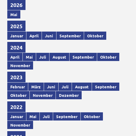
2026
Mai
2025
Januar
April
Juni
September
Oktober
2024
April
Mai
Juli
August
September
Oktober
November
2023
Februar
März
Juni
Juli
August
September
Oktober
November
Dezember
2022
Januar
Mai
Juli
September
Oktober
November