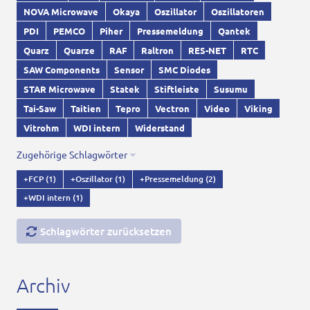
NOVA Microwave
Okaya
Oszillator
Oszillatoren
PDI
PEMCO
Piher
Pressemeldung
Qantek
Quarz
Quarze
RAF
Raltron
RES-NET
RTC
SAW Components
Sensor
SMC Diodes
STAR Microwave
Statek
Stiftleiste
Susumu
Tai-Saw
Taitien
Tepro
Vectron
Video
Viking
Vitrohm
WDI intern
Widerstand
Zugehörige Schlagwörter
+FCP
(1)
+Oszillator
(1)
+Pressemeldung
(2)
+WDI intern
(1)
Schlagwörter zurücksetzen
Archiv