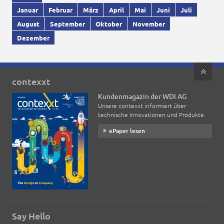
Januar
Februar
März
April
Mai
Juni
Juli
August
September
Oktober
November
Dezember
contexxt
Kundenmagazin der WDI AG
Unsere contexxt informiert über
technische Innovationen und Produkte.
ePaper lesen
Say Hello