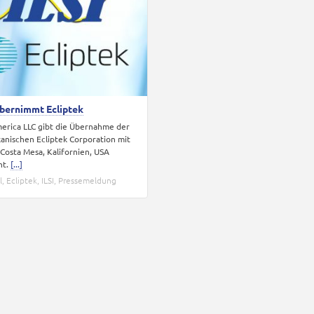
übernimmt Ecliptek
merica LLC gibt die Übernahme der
anischen Ecliptek Corporation mit
n Costa Mesa, Kalifornien, USA
nt.
[...]
l
,
Ecliptek
,
ILSI
,
Pressemeldung