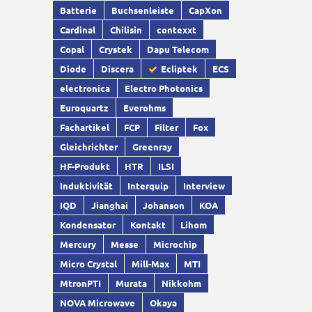
Batterie
Buchsenleiste
CapXon
Cardinal
Chilisin
contexxt
Copal
Crystek
Dapu Telecom
Diode
Discera
Ecliptek
ECS
electronica
Electro Photonics
Euroquartz
Everohms
Fachartikel
FCP
Filter
Fox
Gleichrichter
Greenray
HF-Produkt
HTR
ILSI
Induktivität
Interquip
Interview
IQD
Jianghai
Johanson
KOA
Kondensator
Kontakt
Lihom
Mercury
Messe
Microchip
Micro Crystal
Mill-Max
MTI
MtronPTI
Murata
Nikkohm
NOVA Microwave
Okaya