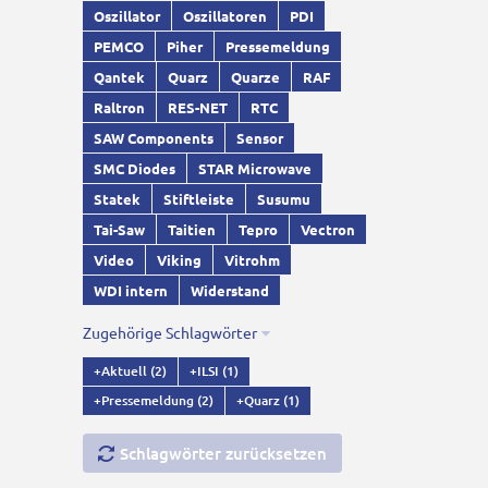
Oszillator
Oszillatoren
PDI
PEMCO
Piher
Pressemeldung
Qantek
Quarz
Quarze
RAF
Raltron
RES-NET
RTC
SAW Components
Sensor
SMC Diodes
STAR Microwave
Statek
Stiftleiste
Susumu
Tai-Saw
Taitien
Tepro
Vectron
Video
Viking
Vitrohm
WDI intern
Widerstand
Zugehörige Schlagwörter
+Aktuell
(2)
+ILSI
(1)
+Pressemeldung
(2)
+Quarz
(1)
Schlagwörter zurücksetzen