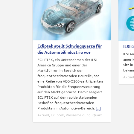
Ecliptek stellt Schwingquarze für
ILSI 
die Automobilindustrie vor
ILSI A
amerik
ECLIPTEK, ein Unternehmen der ILSI
Sitz i
America Gruppe und einer der
bekan
Marktführer im Bereich der
frequenzbestimmenden Bauteile, hat
Aktuel
eine Reihe von AEC-Q200-zertifizierten
Produkten für die Frequenzsteuerung
auf den Markt gebracht. Damit reagiert
ECLIPTEK auf den rapide steigenden
Bedarf an frequenzbestimmenden
Produkten im Automotive-Bereich.
[...]
Aktuell
,
Ecliptek
,
Pressemeldung
,
Quarz