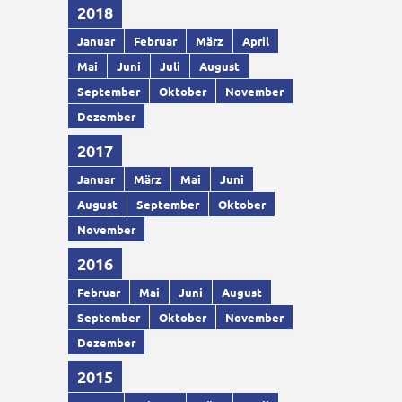
2018
Januar
Februar
März
April
Mai
Juni
Juli
August
September
Oktober
November
Dezember
2017
Januar
März
Mai
Juni
August
September
Oktober
November
2016
Februar
Mai
Juni
August
September
Oktober
November
Dezember
2015