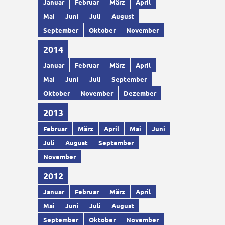
Januar
Februar
März
April
Mai
Juni
Juli
August
September
Oktober
November
2014
Januar
Februar
März
April
Mai
Juni
Juli
September
Oktober
November
Dezember
2013
Februar
März
April
Mai
Juni
Juli
August
September
November
2012
Januar
Februar
März
April
Mai
Juni
Juli
August
September
Oktober
November