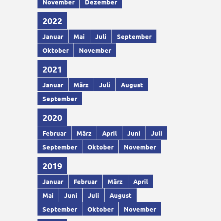
November
Dezember
2022
Januar
Mai
Juli
September
Oktober
November
2021
Januar
März
Juli
August
September
2020
Februar
März
April
Juni
Juli
September
Oktober
November
2019
Januar
Februar
März
April
Mai
Juni
Juli
August
September
Oktober
November