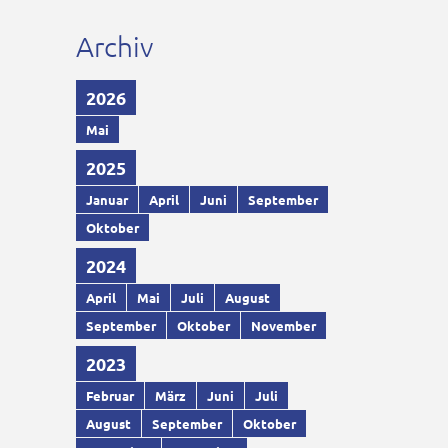
Archiv
2026
Mai
2025
Januar
April
Juni
September
Oktober
2024
April
Mai
Juli
August
September
Oktober
November
2023
Februar
März
Juni
Juli
August
September
Oktober