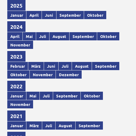
2025
Januar
April
Juni
September
Oktober
2024
April
Mai
Juli
August
September
Oktober
November
2023
Februar
März
Juni
Juli
August
September
Oktober
November
Dezember
2022
Januar
Mai
Juli
September
Oktober
November
2021
Januar
März
Juli
August
September