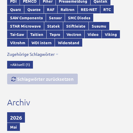
PDI
PEMCO
Piher
Pressemeldung
Qantek
Quarz
Quarze
RAF
Raltron
RES-NET
RTC
SAW Components
Sensor
SMC Diodes
STAR Microwave
Statek
Stiftleiste
Susumu
Tai-Saw
Taitien
Tepro
Vectron
Video
Viking
Vitrohm
WDI intern
Widerstand
Zugehörige Schlagwörter
+Aktuell
(1)
Schlagwörter zurücksetzen
Archiv
2026
Mai