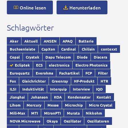
Online lesen
Herunterladen
Schlagwörter
Aker
Aktuell
ANSEN
APAQ
Batterie
Buchsenleiste
CapXon
Cardinal
Chilisin
contexxt
Copal
Crystek
Dapu Telecom
Diode
Discera
Ecliptek
ECS
electronica
Electro Photonics
Euroquartz
Everohms
Fachartikel
FCP
Filter
Fox
Gleichrichter
Greenray
HF-Produkt
HTR
ILSI
Induktivität
Interquip
Interview
IQD
Jianghai
Johanson
KOA
Kondensator
Kontakt
Lihom
Mercury
Messe
Microchip
Micro Crystal
Mill-Max
MTI
MtronPTI
Murata
Nikkohm
NOVA Microwave
Okaya
Oszillator
Oszillatoren