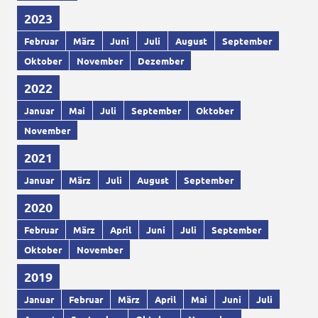
2023
Februar
März
Juni
Juli
August
September
Oktober
November
Dezember
2022
Januar
Mai
Juli
September
Oktober
November
2021
Januar
März
Juli
August
September
2020
Februar
März
April
Juni
Juli
September
Oktober
November
2019
Januar
Februar
März
April
Mai
Juni
Juli