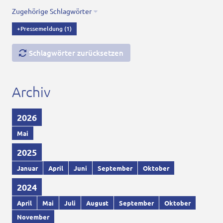
Zugehörige Schlagwörter
+Pressemeldung
(1)
Schlagwörter zurücksetzen
Archiv
2026
Mai
2025
Januar
April
Juni
September
Oktober
2024
April
Mai
Juli
August
September
Oktober
November