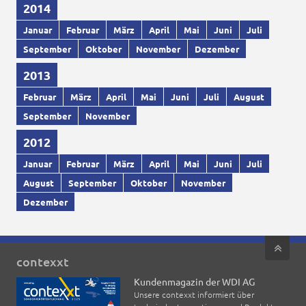
2014
Januar
Februar
März
April
Mai
Juni
Juli
September
Oktober
November
Dezember
2013
Februar
März
April
Mai
Juni
Juli
August
September
November
2012
Januar
Februar
März
April
Mai
Juni
Juli
August
September
Oktober
November
Dezember
contexxt
Kundenmagazin der WDI AG
Unsere contexxt informiert über