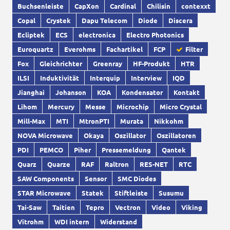
Buchsenleiste
CapXon
Cardinal
Chilisin
contexxt
Copal
Crystek
Dapu Telecom
Diode
Discera
Ecliptek
ECS
electronica
Electro Photonics
Euroquartz
Everohms
Fachartikel
FCP
Filter
Fox
Gleichrichter
Greenray
HF-Produkt
HTR
ILSI
Induktivität
Interquip
Interview
IQD
Jianghai
Johanson
KOA
Kondensator
Kontakt
Lihom
Mercury
Messe
Microchip
Micro Crystal
Mill-Max
MTI
MtronPTI
Murata
Nikkohm
NOVA Microwave
Okaya
Oszillator
Oszillatoren
PDI
PEMCO
Piher
Pressemeldung
Qantek
Quarz
Quarze
RAF
Raltron
RES-NET
RTC
SAW Components
Sensor
SMC Diodes
STAR Microwave
Statek
Stiftleiste
Susumu
Tai-Saw
Taitien
Tepro
Vectron
Video
Viking
Vitrohm
WDI intern
Widerstand