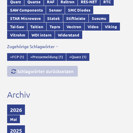
Quarz
Quarze
RAF
Raltron
RES-NET
RTC
SAW Components
Sensor
SMC Diodes
STAR Microwave
Statek
Stiftleiste
Susumu
Tai-Saw
Taitien
Tepro
Vectron
Video
Viking
Vitrohm
WDI intern
Widerstand
Zugehörige Schlagwörter
+FCP
(1)
+Pressemeldung
(1)
+Quarz
(1)
Schlagwörter zurücksetzen
Archiv
2026
Mai
2025