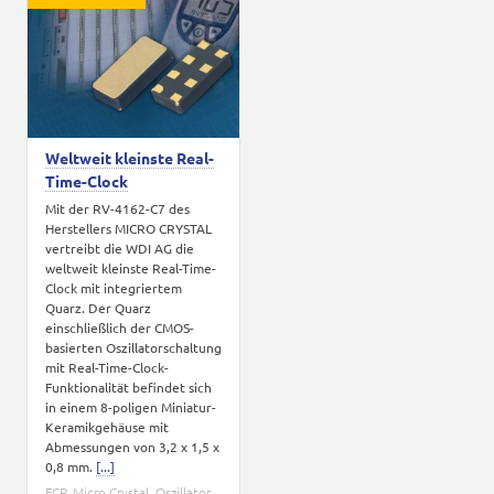
Karriere
Kontakt
Weltweit kleinste Real-
Time-Clock
Mit der RV-4162-C7 des
Herstellers MICRO CRYSTAL
vertreibt die WDI AG die
weltweit kleinste Real-Time-
Clock mit integriertem
Quarz. Der Quarz
einschließlich der CMOS-
basierten Oszillatorschaltung
mit Real-Time-Clock-
Funktionalität befindet sich
in einem 8-poligen Miniatur-
Keramikgehäuse mit
Abmessungen von 3,2 x 1,5 x
0,8 mm.
[...]
FCP
,
Micro Crystal
,
Oszillator
,