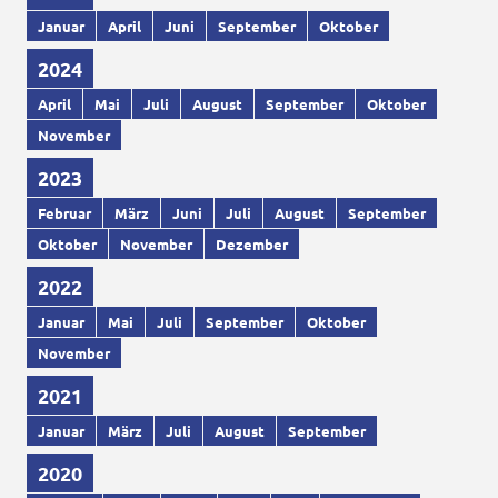
Januar
April
Juni
September
Oktober
2024
April
Mai
Juli
August
September
Oktober
November
2023
Februar
März
Juni
Juli
August
September
Oktober
November
Dezember
2022
Januar
Mai
Juli
September
Oktober
November
2021
Januar
März
Juli
August
September
2020