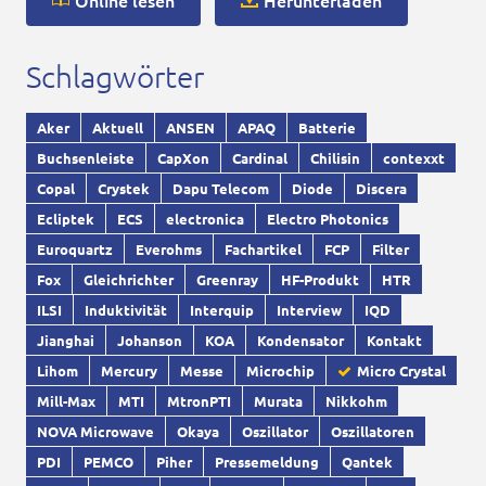
Online lesen
Herunterladen
Schlagwörter
Aker
Aktuell
ANSEN
APAQ
Batterie
Buchsenleiste
CapXon
Cardinal
Chilisin
contexxt
Copal
Crystek
Dapu Telecom
Diode
Discera
Ecliptek
ECS
electronica
Electro Photonics
Euroquartz
Everohms
Fachartikel
FCP
Filter
Fox
Gleichrichter
Greenray
HF-Produkt
HTR
ILSI
Induktivität
Interquip
Interview
IQD
Jianghai
Johanson
KOA
Kondensator
Kontakt
Lihom
Mercury
Messe
Microchip
Micro Crystal
Mill-Max
MTI
MtronPTI
Murata
Nikkohm
NOVA Microwave
Okaya
Oszillator
Oszillatoren
PDI
PEMCO
Piher
Pressemeldung
Qantek