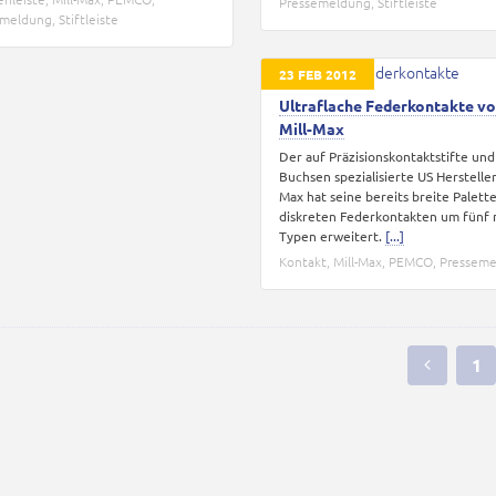
Pressemeldung
,
Stiftleiste
emeldung
,
Stiftleiste
23 FEB 2012
Ultraflache Federkontakte v
Mill-Max
Der auf Präzisionskontaktstifte und
Buchsen spezialisierte US Hersteller
Max hat seine bereits breite Palett
diskreten Federkontakten um fünf
Typen erweitert.
[...]
Kontakt
,
Mill-Max
,
PEMCO
,
Pressem
1