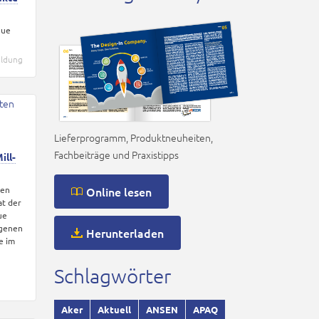
eue
eldung
Lieferprogramm, Produktneuheiten,
Fachbeiträge und Praxistipps
ill-
len
Online lesen
at der
ue
ogenen
Herunterladen
e im
Schlagwörter
Aker
Aktuell
ANSEN
APAQ