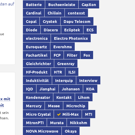
Batterie
Buchsenleiste
CapXon
Cardinal
Chilisin
contexxt
Copal
Crystek
Dapu Telecom
Diode
Discera
Ecliptek
ECS
eue
electronica
Electro Photonics
-
Euroquartz
Everohms
Fachartikel
FCP
Filter
Fox
Gleichrichter
Greenray
HF-Produkt
HTR
ILSI
Induktivität
Interquip
Interview
IQD
Jianghai
Johanson
KOA
Kondensator
Kontakt
Lihom
x mit
it
Mercury
Messe
Microchip
t sein
Micro Crystal
Mill-Max
MTI
hsen.
MtronPTI
Murata
Nikkohm
NOVA Microwave
Okaya