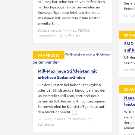
Mill-Max hat seine Serien von Stiftleisten
Serie 
mit hochgezogenen Seitenwänden im
Feder
Kunststoffgehäuse jetzt um drei neue
Konta
Versionen mit kleinerem 2 mm-Raster
erweitert.
[...]
Buchsenleiste
,
Mill-Max
,
PEMCO
,
08 MA
Pressemeldung
,
Stiftleiste
SMD 
auf R
04 APR 2013
US-Her
Serie 
Konta
Mill-Max neue Stiftleisten mit
erhöhten Seitenwänden
Für den Einsatz bei hohen Steckzyklen
30 AU
oder bei Blindsteckverbindungen hat der
US Hersteller Mill-Max jetzt drei neue
Neue 
Serien an Stiftleisten mit hochgezogenen
leist
Seitenwänden im Kunststoffgehäuse auf
WDI´s 
den Markt gebracht.
[...]
neuen 
Mill-Max
,
PEMCO
,
Pressemeldung
,
Serien
Stiftleiste
Miniat
Buchse