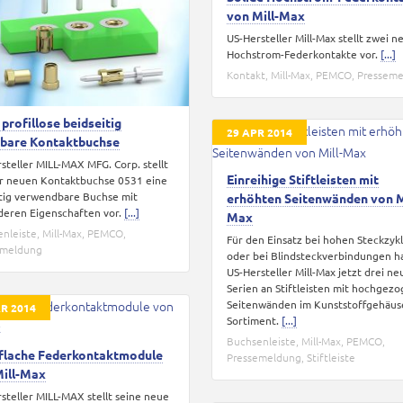
von Mill-Max
US-Hersteller Mill-Max stellt zwei n
Hochstrom-Federkontakte vor.
[...]
Kontakt
,
Mill-Max
,
PEMCO
,
Pressem
profillose beidseitig
29 APR 2014
kbare Kontaktbuchse
steller MILL-MAX MFG. Corp. stellt
Einreihige Stiftleisten mit
r neuen Kontaktbuchse 0531 eine
itig verwendbare Buchse mit
erhöhten Seitenwänden von M
eren Eigenschaften vor.
[...]
Max
nleiste
,
Mill-Max
,
PEMCO
,
Für den Einsatz bei hohen Steckzyk
emeldung
oder bei Blindsteckverbindungen h
US-Hersteller Mill-Max jetzt drei ne
Serien an Stiftleisten mit hochgez
Seitenwänden im Kunststoffgehäus
R 2014
Sortiment.
[...]
Buchsenleiste
,
Mill-Max
,
PEMCO
,
aflache Federkontaktmodule
Pressemeldung
,
Stiftleiste
Mill-Max
steller MILL-MAX stellt seine neue