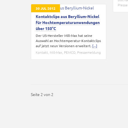
Press
30 JUL 2012
Kontaktclips aus Beryllium-Nickel
für Hochtemperaturanwendungen
über 150°C
Der US-Hersteller Mill-Max hat seine
Auswahl an Hochtemperatur-Kontaktclips
auf jetzt neun Versionen erweitert.
[...]
Kontakt
,
Mill-Max
,
PEMCO
,
Pressemeldung
Seite 2 von 2