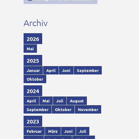
Archiv
2026
Mai
2025
Januar
April
Juni
September
Oktober
2024
April
Mai
Juli
August
September
Oktober
November
2023
Februar
März
Juni
Juli