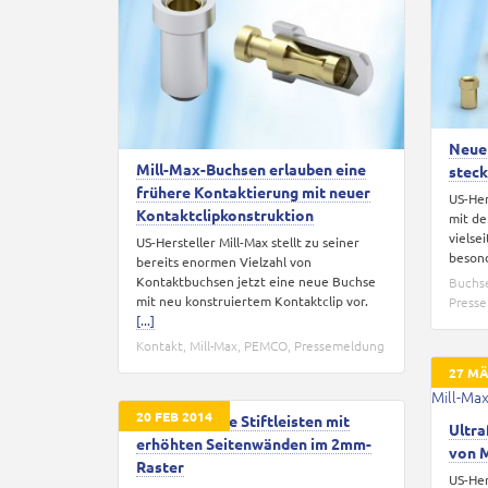
Neue 
Mill-Max-Buchsen erlauben eine
stec
frühere Kontaktierung mit neuer
US-Her
Kontaktclipkonstruktion
mit de
vielse
US-Hersteller Mill-Max stellt zu seiner
besond
bereits enormen Vielzahl von
Kontaktbuchsen jetzt eine neue Buchse
Buchse
mit neu konstruiertem Kontaktclip vor.
Press
[...]
Kontakt
,
Mill-Max
,
PEMCO
,
Pressemeldung
27 MÄ
20 FEB 2014
Doppelreihige Stiftleisten mit
Ultr
erhöhten Seitenwänden im 2mm-
von 
Raster
US-Her