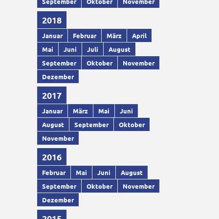
September
Oktober
November
2018
Januar
Februar
März
April
Mai
Juni
Juli
August
September
Oktober
November
Dezember
2017
Januar
März
Mai
Juni
August
September
Oktober
November
2016
Februar
Mai
Juni
August
September
Oktober
November
Dezember
2015