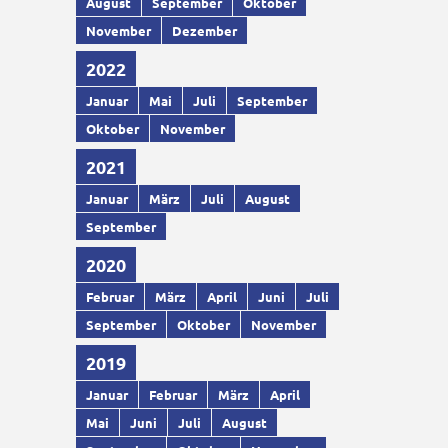
August
September
Oktober
November
Dezember
2022
Januar
Mai
Juli
September
Oktober
November
2021
Januar
März
Juli
August
September
2020
Februar
März
April
Juni
Juli
September
Oktober
November
2019
Januar
Februar
März
April
Mai
Juni
Juli
August