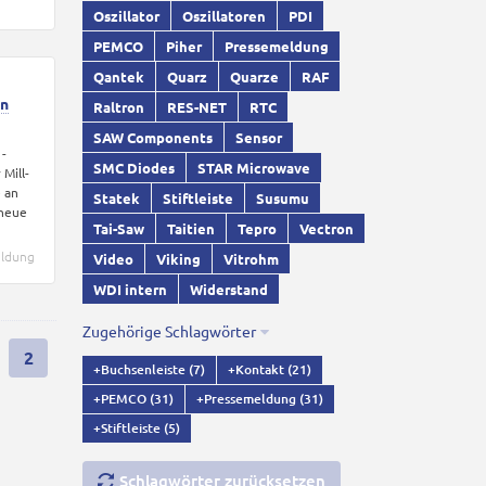
Oszillator
Oszillatoren
PDI
PEMCO
Piher
Pressemeldung
Qantek
Quarz
Quarze
RAF
on
Raltron
RES-NET
RTC
SAW Components
Sensor
 -
SMC Diodes
STAR Microwave
 Mill-
e an
Statek
Stiftleiste
Susumu
 neue
Tai-Saw
Taitien
Tepro
Vectron
eldung
Video
Viking
Vitrohm
WDI intern
Widerstand
Zugehörige Schlagwörter
2
+Buchsenleiste
(7)
+Kontakt
(21)
+PEMCO
(31)
+Pressemeldung
(31)
+Stiftleiste
(5)
Schlagwörter zurücksetzen