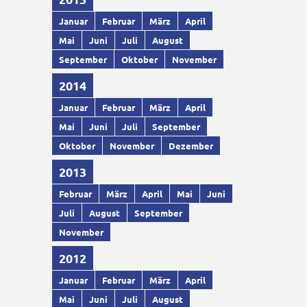
Januar
Februar
März
April
Mai
Juni
Juli
August
September
Oktober
November
2014
Januar
Februar
März
April
Mai
Juni
Juli
September
Oktober
November
Dezember
2013
Februar
März
April
Mai
Juni
Juli
August
September
November
2012
Januar
Februar
März
April
Mai
Juni
Juli
August