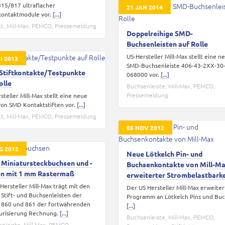
815/817 ultraflacher
21 JAN 2014
kontaktmodule vor.
[...]
kt
,
Mill-Max
,
PEMCO
,
Pressemeldung
Doppelreihige SMD-
Buchsenleisten auf Rolle
US-Hersteller Mill-Max stellt eine n
I 2013
SMD-Buchsenleiste 406-43-2XX-30
Stiftkontakte/Testpunkte
068000 vor.
[...]
olle
Buchsenleiste
,
Mill-Max
,
PEMCO
,
Pressemeldung
steller Mill-Max stellt eine neue
von SMD Kontaktstiften vor.
[...]
kt
,
Mill-Max
,
PEMCO
,
Pressemeldung
05 NOV 2012
G 2012
Neue Lötkelch Pin- und
Miniatursteckbuchsen und -
Buchsenkontakte von Mill-Ma
en mit 1 mm Rastermaß
erweiterter Strombelastbarke
Hersteller Mill-Max trägt mit den
Der US Hersteller Mill-Max erweiter
Stift- und Buchsenleisten der
Programm an Lötkelch Pins und Buc
 860 und 861 der fortwährenden
[...]
urisierung Rechnung.
[...]
Buchsenleiste
,
Mill-Max
,
PEMCO
,
nleiste
,
Mill-Max
,
PEMCO
,