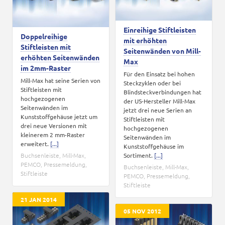
Einreihige Stiftleisten
Doppelreihige
mit erhöhten
Stiftleisten mit
Seitenwänden von Mill-
erhöhten Seitenwänden
Max
im 2mm-Raster
Für den Einsatz bei hohen
Mill-Max hat seine Serien von
Steckzyklen oder bei
Stiftleisten mit
Blindsteckverbindungen hat
hochgezogenen
der US-Hersteller Mill-Max
Seitenwänden im
jetzt drei neue Serien an
Kunststoffgehäuse jetzt um
Stiftleisten mit
drei neue Versionen mit
hochgezogenen
kleinerem 2 mm-Raster
Seitenwänden im
erweitert.
[...]
Kunststoffgehäuse im
Buchsenleiste
,
Mill-Max
,
Sortiment.
[...]
PEMCO
,
Pressemeldung
,
Buchsenleiste
,
Mill-Max
,
Stiftleiste
PEMCO
,
Pressemeldung
,
Stiftleiste
21 JAN 2014
05 NOV 2012