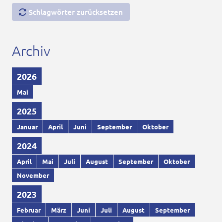
Schlagwörter zurücksetzen
Archiv
2026
Mai
2025
Januar
April
Juni
September
Oktober
2024
April
Mai
Juli
August
September
Oktober
November
2023
Februar
März
Juni
Juli
August
September