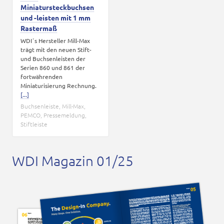
Miniatursteckbuchsen
und -leisten mit 1 mm
Rastermaß
WDI´s Hersteller Mill-Max
trägt mit den neuen Stift-
und Buchsenleisten der
Serien 860 und 861 der
fortwährenden
Miniaturisierung Rechnung.
[...]
Buchsenleiste
,
Mill-Max
,
PEMCO
,
Pressemeldung
,
Stiftleiste
WDI Magazin 01/25