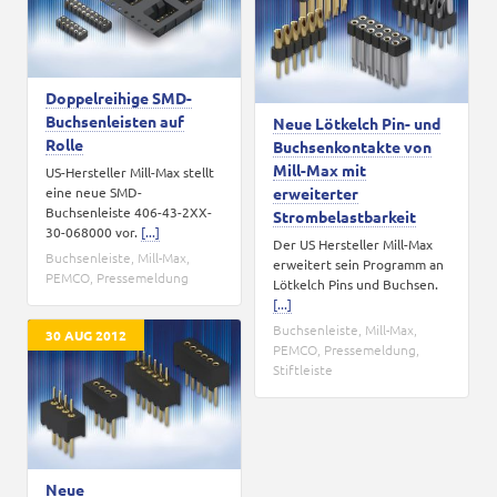
Doppelreihige SMD-
Buchsenleisten auf
Neue Lötkelch Pin- und
Rolle
Buchsenkontakte von
Mill-Max mit
US-Hersteller Mill-Max stellt
eine neue SMD-
erweiterter
Buchsenleiste 406-43-2XX-
Strombelastbarkeit
30-068000 vor.
[...]
Der US Hersteller Mill-Max
Buchsenleiste
,
Mill-Max
,
erweitert sein Programm an
PEMCO
,
Pressemeldung
Lötkelch Pins und Buchsen.
[...]
Buchsenleiste
,
Mill-Max
,
30 AUG 2012
PEMCO
,
Pressemeldung
,
Stiftleiste
Neue