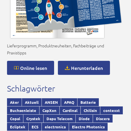
Lieferprogramm, Produktneuheiten, Fachbeiträge und
Praxistipps
Online lesen
Herunterladen
Schlagwörter
Aker
Aktuell
ANSEN
APAQ
Batterie
Buchsenleiste
CapXon
Cardinal
Chilisin
contexxt
Copal
Crystek
Dapu Telecom
Diode
Discera
Ecliptek
ECS
electronica
Electro Photonics