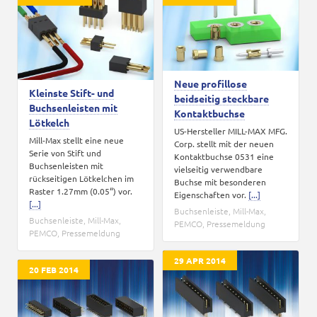
Karriere
Kontakt
Neue profillose
Kleinste Stift- und
beidseitig steckbare
Buchsenleisten mit
Kontaktbuchse
Lötkelch
US-Hersteller MILL-MAX MFG.
Mill-Max stellt eine neue
Corp. stellt mit der neuen
Serie von Stift und
Kontaktbuchse 0531 eine
Buchsenleisten mit
vielseitig verwendbare
rückseitigen Lötkelchen im
Buchse mit besonderen
Raster 1.27mm (0.05“) vor.
Eigenschaften vor.
[...]
[...]
Buchsenleiste
,
Mill-Max
,
Buchsenleiste
,
Mill-Max
,
PEMCO
,
Pressemeldung
PEMCO
,
Pressemeldung
29 APR 2014
20 FEB 2014