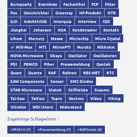
Euroquartz
Everohms
Fachartikel
FCP
Filter
Fox
Gleichrichter
Greenray
HF-Produkt
HTR
ILSI
Induktivität
Interquip
Interview
IQD
Jianghai
Johanson
KOA
Kondensator
Kontakt
Lihom
Mercury
Messe
Microchip
Micro Crystal
Mill-Max
MTI
MtronPTI
Murata
Nikkohm
NOVA Microwave
Okaya
Oszillator
Oszillatoren
PDI
PEMCO
Piher
Pressemeldung
Qantek
Quarz
Quarze
RAF
Raltron
RES-NET
RTC
SAW Components
Sensor
SMC Diodes
STAR Microwave
Statek
Stiftleiste
Susumu
Tai-Saw
Taitien
Tepro
Vectron
Video
Viking
Vitrohm
WDI intern
Widerstand
Zugehörige Schlagwörter
+PEMCO
(7)
+Pressemeldung
(7)
+Stiftleiste
(4)