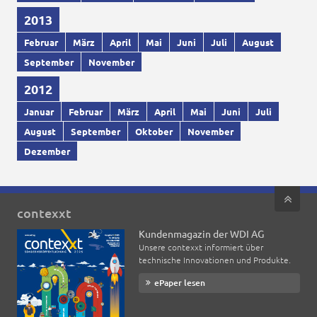
2013
Februar
März
April
Mai
Juni
Juli
August
September
November
2012
Januar
Februar
März
April
Mai
Juni
Juli
August
September
Oktober
November
Dezember
contexxt
Kundenmagazin der WDI AG
Unsere contexxt informiert über
technische Innovationen und Produkte.
ePaper lesen