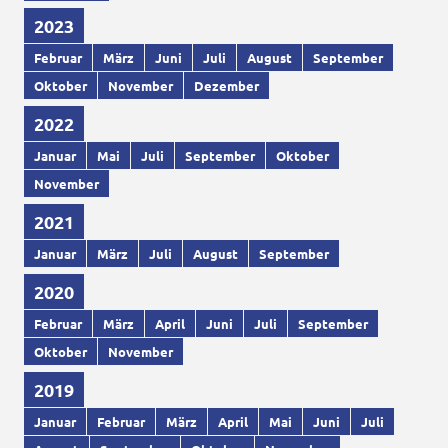
2023
Februar
März
Juni
Juli
August
September
Oktober
November
Dezember
2022
Januar
Mai
Juli
September
Oktober
November
2021
Januar
März
Juli
August
September
2020
Februar
März
April
Juni
Juli
September
Oktober
November
2019
Januar
Februar
März
April
Mai
Juni
Juli