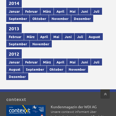
2014
Januar
Februar
März
April
Mai
Juni
Juli
September
Oktober
November
Dezember
2013
Februar
März
April
Mai
Juni
Juli
August
September
November
2012
Januar
Februar
März
April
Mai
Juni
Juli
August
September
Oktober
November
Dezember
contexxt
Kundenmagazin der WDI AG
Unsere contexxt informiert über