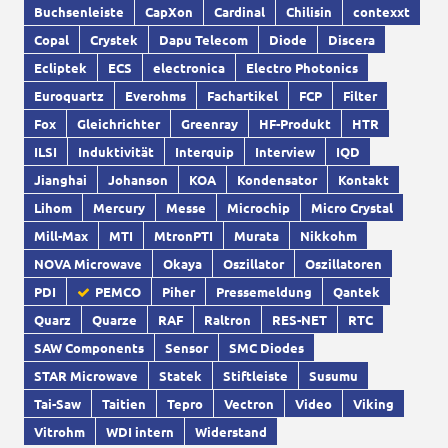
Buchsenleiste
CapXon
Cardinal
Chilisin
contexxt
Copal
Crystek
Dapu Telecom
Diode
Discera
Ecliptek
ECS
electronica
Electro Photonics
Euroquartz
Everohms
Fachartikel
FCP
Filter
Fox
Gleichrichter
Greenray
HF-Produkt
HTR
ILSI
Induktivität
Interquip
Interview
IQD
Jianghai
Johanson
KOA
Kondensator
Kontakt
Lihom
Mercury
Messe
Microchip
Micro Crystal
Mill-Max
MTI
MtronPTI
Murata
Nikkohm
NOVA Microwave
Okaya
Oszillator
Oszillatoren
PDI
PEMCO
Piher
Pressemeldung
Qantek
Quarz
Quarze
RAF
Raltron
RES-NET
RTC
SAW Components
Sensor
SMC Diodes
STAR Microwave
Statek
Stiftleiste
Susumu
Tai-Saw
Taitien
Tepro
Vectron
Video
Viking
Vitrohm
WDI intern
Widerstand