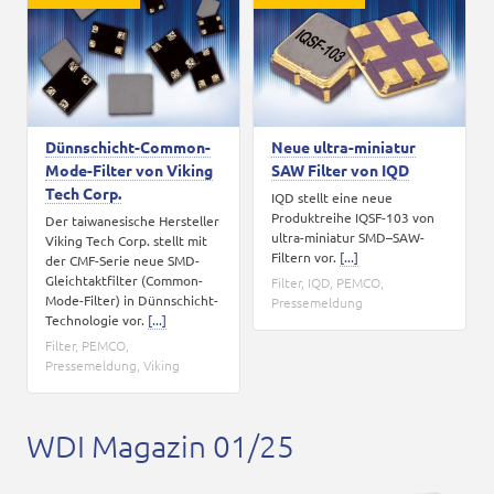
Karriere
Kontakt
Dünnschicht-Common-
Neue ultra-miniatur
Mode-Filter von Viking
SAW Filter von IQD
Tech Corp.
IQD stellt eine neue
Produktreihe IQSF-103 von
Der taiwanesische Hersteller
ultra-miniatur SMD–SAW-
Viking Tech Corp. stellt mit
Filtern vor.
[...]
der CMF-Serie neue SMD-
Gleichtaktfilter (Common-
Filter
,
IQD
,
PEMCO
,
Mode-Filter) in Dünnschicht-
Pressemeldung
Technologie vor.
[...]
Filter
,
PEMCO
,
Pressemeldung
,
Viking
WDI Magazin 01/25