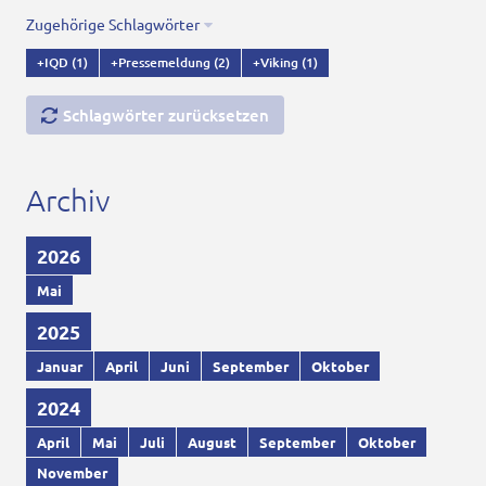
Zugehörige Schlagwörter
+IQD
(1)
+Pressemeldung
(2)
+Viking
(1)
Schlagwörter zurücksetzen
Archiv
2026
Mai
2025
Januar
April
Juni
September
Oktober
2024
April
Mai
Juli
August
September
Oktober
November