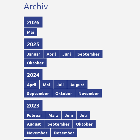
Archiv
2026
Mai
2025
Januar
April
Juni
September
Oktober
2024
April
Mai
Juli
August
September
Oktober
November
2023
Februar
März
Juni
Juli
August
September
Oktober
November
Dezember