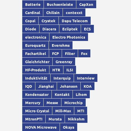
Batterie
Buchsenleiste
CapXon
Cardinal
Chilisin
contexxt
Copal
Crystek
Dapu Telecom
Diode
Discera
Ecliptek
ECS
electronica
Electro Photonics
Euroquartz
Everohms
Fachartikel
FCP
Filter
Fox
Gleichrichter
Greenray
HF-Produkt
HTR
ILSI
Induktivität
Interquip
Interview
IQD
Jianghai
Johanson
KOA
Kondensator
Kontakt
Lihom
Mercury
Messe
Microchip
Micro Crystal
Mill-Max
MTI
MtronPTI
Murata
Nikkohm
NOVA Microwave
Okaya