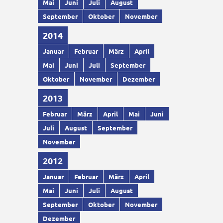
Mai
Juni
Juli
August
September
Oktober
November
2014
Januar
Februar
März
April
Mai
Juni
Juli
September
Oktober
November
Dezember
2013
Februar
März
April
Mai
Juni
Juli
August
September
November
2012
Januar
Februar
März
April
Mai
Juni
Juli
August
September
Oktober
November
Dezember