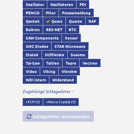
Oszillator
Oszillatoren
PDI
PEMCO
Piher
Pressemeldung
Qantek
Quarz
Quarze
RAF
Raltron
RES-NET
RTC
SAW Components
Sensor
SMC Diodes
STAR Microwave
Statek
Stiftleiste
Susumu
Tai-Saw
Taitien
Tepro
Vectron
Video
Viking
Vitrohm
WDI intern
Widerstand
Zugehörige Schlagwörter
+FCP
(1)
+Micro Crystal
(1)
Schlagwörter zurücksetzen