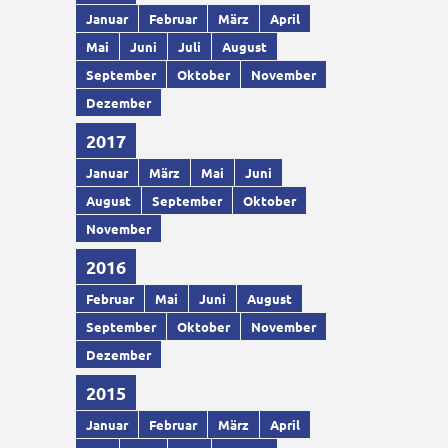
Januar
Februar
März
April
Mai
Juni
Juli
August
September
Oktober
November
Dezember
2017
Januar
März
Mai
Juni
August
September
Oktober
November
2016
Februar
Mai
Juni
August
September
Oktober
November
Dezember
2015
Januar
Februar
März
April