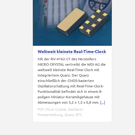
Weltweit kleinste Real-Time-Clock
Mit der RV-4162-C7 des Herstellers
MICRO CRYSTAL vertreibt die WDI AG die
weltweit kleinste Real-Time-Clock mit
integriertem Quarz. Der Quarz
einschließlich der CMOS-basierten
Oszillatorschaltung mit Real-Time-Clock-
Funktionalität befindet sich in einem 8-
poligen Miniatur-Keramikgehäuse mit
Abmessungen von 3,2 x 1,5 x 0,8 mm.
[...]
FCP
,
Micro Crystal
,
Oszillator
,
Pressemeldung
,
Quarz
,
RTC