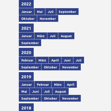
2022
Januar
Mai
Juli
September
Oktober
November
2021
Januar
März
Juli
August
September
2020
Februar
März
April
Juni
Juli
September
Oktober
November
2019
Januar
Februar
März
April
Mai
Juni
Juli
August
September
Oktober
November
2018