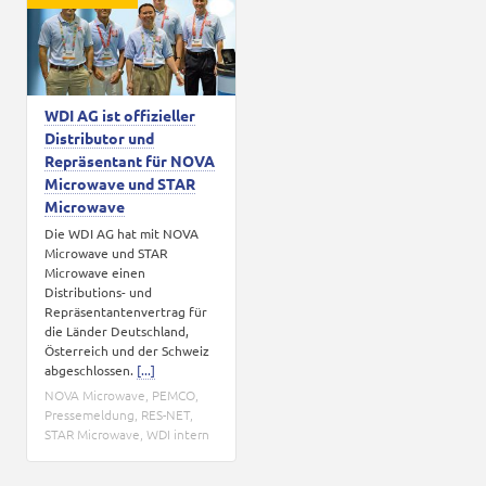
Karriere
Kontakt
WDI AG ist offizieller
Distributor und
Repräsentant für NOVA
Microwave und STAR
Microwave
Die WDI AG hat mit NOVA
Microwave und STAR
Microwave einen
Distributions- und
Repräsentantenvertrag für
die Länder Deutschland,
Österreich und der Schweiz
abgeschlossen.
[...]
NOVA Microwave
,
PEMCO
,
Pressemeldung
,
RES-NET
,
STAR Microwave
,
WDI intern