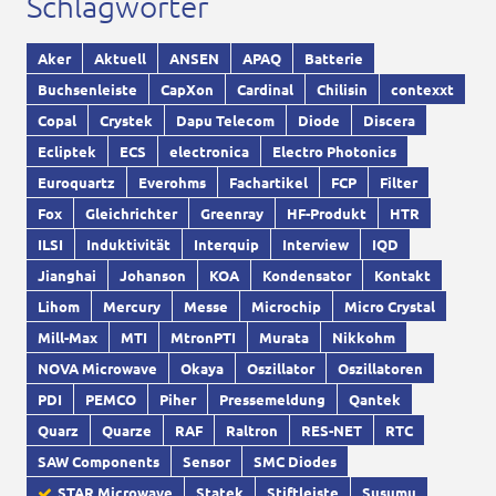
Schlagwörter
Aker
Aktuell
ANSEN
APAQ
Batterie
Buchsenleiste
CapXon
Cardinal
Chilisin
contexxt
Copal
Crystek
Dapu Telecom
Diode
Discera
Ecliptek
ECS
electronica
Electro Photonics
Euroquartz
Everohms
Fachartikel
FCP
Filter
Fox
Gleichrichter
Greenray
HF-Produkt
HTR
ILSI
Induktivität
Interquip
Interview
IQD
Jianghai
Johanson
KOA
Kondensator
Kontakt
Lihom
Mercury
Messe
Microchip
Micro Crystal
Mill-Max
MTI
MtronPTI
Murata
Nikkohm
NOVA Microwave
Okaya
Oszillator
Oszillatoren
PDI
PEMCO
Piher
Pressemeldung
Qantek
Quarz
Quarze
RAF
Raltron
RES-NET
RTC
SAW Components
Sensor
SMC Diodes
STAR Microwave
Statek
Stiftleiste
Susumu