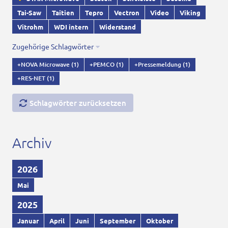
Tai-Saw
Taitien
Tepro
Vectron
Video
Viking
Vitrohm
WDI intern
Widerstand
Zugehörige Schlagwörter
+NOVA Microwave
(1)
+PEMCO
(1)
+Pressemeldung
(1)
+RES-NET
(1)
Schlagwörter zurücksetzen
Archiv
2026
Mai
2025
Januar
April
Juni
September
Oktober