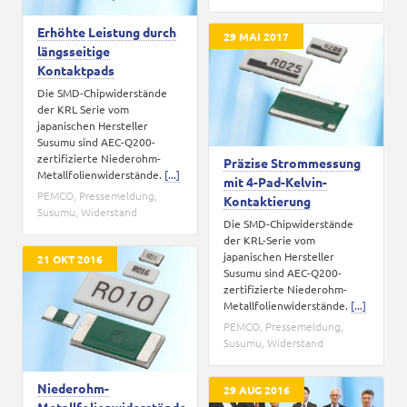
Erhöhte Leistung durch
29 MAI 2017
längsseitige
Kontaktpads
Die SMD-Chipwiderstände
der KRL Serie vom
japanischen Hersteller
Susumu sind AEC-Q200-
zertifizierte Niederohm-
Präzise Strommessung
Metallfolienwiderstände.
[...]
mit 4-Pad-Kelvin-
PEMCO
,
Pressemeldung
,
Kontaktierung
Susumu
,
Widerstand
Die SMD-Chipwiderstände
der KRL-Serie vom
japanischen Hersteller
21 OKT 2016
Susumu sind AEC-Q200-
zertifizierte Niederohm-
Metallfolienwiderstände.
[...]
PEMCO
,
Pressemeldung
,
Susumu
,
Widerstand
Niederohm-
29 AUG 2016