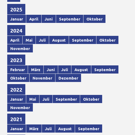
2025
Januar
April
Juni
September
Oktober
2024
April
Mai
Juli
August
September
Oktober
November
2023
Februar
März
Juni
Juli
August
September
Oktober
November
Dezember
2022
Januar
Mai
Juli
September
Oktober
November
2021
Januar
März
Juli
August
September