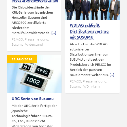
Metallfolienwiderstände
Die Chipwiderstände der
KRL-Serie vom japanischen
Hersteller Susumu sind
AECQ200-zertifizierte
WDI AG schließt
Niederohm-
Distributionsvertrag
Metallfolienwiderstände.
[...]
mit SUSUMU
PEMCO
,
Pressemeldung
,
Ab sofort ist die WDI AG
Susumu
,
Widerstand
autorisierter
Distributionspartner von
22 AUG 2016
SUSUMU und baut den
Produktbereich PEMCO im
Bereich der passiven
Bauelemente weiter aus.
[...]
PEMCO
,
Pressemeldung
,
Susumu
,
WDI intern
URG Serie von Susumu
Mit der URG Serie fertigt der
japanische
Technologieführer Susumu
Co., Ltd., Dünnschicht
Widerstände von höchster