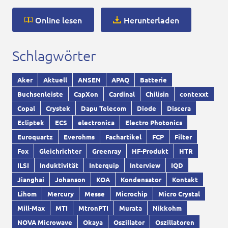
Online lesen
Herunterladen
Schlagwörter
Aker
Aktuell
ANSEN
APAQ
Batterie
Buchsenleiste
CapXon
Cardinal
Chilisin
contexxt
Copal
Crystek
Dapu Telecom
Diode
Discera
Ecliptek
ECS
electronica
Electro Photonics
Euroquartz
Everohms
Fachartikel
FCP
Filter
Fox
Gleichrichter
Greenray
HF-Produkt
HTR
ILSI
Induktivität
Interquip
Interview
IQD
Jianghai
Johanson
KOA
Kondensator
Kontakt
Lihom
Mercury
Messe
Microchip
Micro Crystal
Mill-Max
MTI
MtronPTI
Murata
Nikkohm
NOVA Microwave
Okaya
Oszillator
Oszillatoren