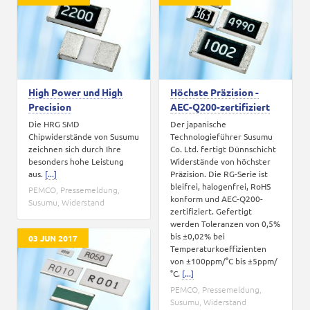
Karriere
Kontakt
High Power und High
Höchste Präzision -
Precision
AEC-Q200-zertifiziert
Die HRG SMD
Der japanische
Chipwiderstände von Susumu
Technologieführer Susumu
zeichnen sich durch Ihre
Co. Ltd. fertigt Dünnschicht
besonders hohe Leistung
Widerstände von höchster
aus.
[...]
Präzision. Die RG-Serie ist
bleifrei, halogenfrei, RoHS
PEMCO
,
Pressemeldung
,
konform und AEC-Q200-
Susumu
,
Widerstand
zertifiziert. Gefertigt
werden Toleranzen von 0,5%
bis ±0,02% bei
03 JUN 2017
Temperaturkoeffizienten
von ±100ppm/°C bis ±5ppm/
°C.
[...]
PEMCO
,
Pressemeldung
,
Susumu
,
Widerstand