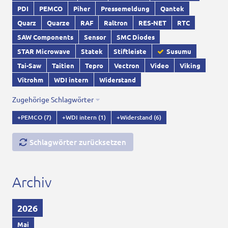
PDI
PEMCO
Piher
Pressemeldung
Qantek
Quarz
Quarze
RAF
Raltron
RES-NET
RTC
SAW Components
Sensor
SMC Diodes
STAR Microwave
Statek
Stiftleiste
Susumu
Tai-Saw
Taitien
Tepro
Vectron
Video
Viking
Vitrohm
WDI intern
Widerstand
Zugehörige Schlagwörter
+PEMCO
(7)
+WDI intern
(1)
+Widerstand
(6)
Schlagwörter zurücksetzen
Archiv
2026
Mai