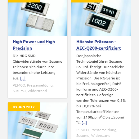
Karriere
Kontakt
High Power und High
Höchste Präzision -
Precision
AEC-Q200-zertifiziert
Die HRG SMD
Der japanische
Chipwiderstände von Susumu
Technologieführer Susumu
zeichnen sich durch Ihre
Co. Ltd. fertigt Dünnschicht
besonders hohe Leistung
Widerstände von höchster
aus.
[...]
Präzision. Die RG-Serie ist
bleifrei, halogenfrei, RoHS
PEMCO
,
Pressemeldung
,
konform und AEC-Q200-
Susumu
,
Widerstand
zertifiziert. Gefertigt
werden Toleranzen von 0,5%
bis ±0,02% bei
03 JUN 2017
Temperaturkoeffizienten
von ±100ppm/°C bis ±5ppm/
°C.
[...]
PEMCO
,
Pressemeldung
,
Susumu
,
Widerstand