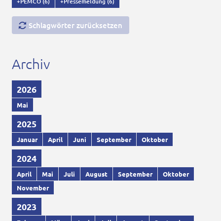
+PEMCO
(6)
+Pressemeldung
(6)
Schlagwörter zurücksetzen
Archiv
2026
Mai
2025
Januar
April
Juni
September
Oktober
2024
April
Mai
Juli
August
September
Oktober
November
2023