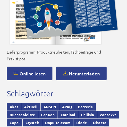
Lieferprogramm, Produktneuheiten, Fachbeiträge und
Praxistipps
Online lesen
Herunterladen
Schlagwörter
Aker
Aktuell
ANSEN
APAQ
Batterie
Buchsenleiste
CapXon
Cardinal
Chilisin
contexxt
Copal
Crystek
Dapu Telecom
Diode
Discera