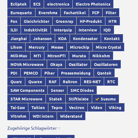
Ecliptek
ECS
electronica
Electro Photonics
Euroquartz
Everohms
Fachartikel
FCP
Filter
Fox
Gleichrichter
Greenray
HF-Produkt
HTR
ILSI
Induktivität
Interquip
Interview
IQD
Jianghai
Johanson
KOA
Kondensator
Kontakt
Lihom
Mercury
Messe
Microchip
Micro Crystal
Mill-Max
MTI
MtronPTI
Murata
Nikkohm
NOVA Microwave
Okaya
Oszillator
Oszillatoren
PDI
PEMCO
Piher
Pressemeldung
Qantek
Quarz
Quarze
RAF
Raltron
RES-NET
RTC
SAW Components
Sensor
SMC Diodes
STAR Microwave
Statek
Stiftleiste
Susumu
Tai-Saw
Taitien
Tepro
Vectron
Video
Viking
Vitrohm
WDI intern
Widerstand
Zugehörige Schlagwörter