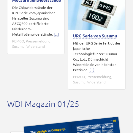
Metallfolienwiderstände
Die Chipwiderstände der
KRL-Serie vom japanischen
Hersteller Susumu sind
AECQ200-zertifizierte
Niederohm-
Metallfolienwiderstände.
[...]
URG Serie von Susumu
PEMCO
,
Pressemeldung
,
Mit der URG Serie fertigt der
Susumu
,
Widerstand
japanische
Technologieführer Susumu
Co., Ltd., Dünnschicht
Widerstände von höchster
Präzision.
[...]
PEMCO
,
Pressemeldung
,
Susumu
,
Widerstand
WDI Magazin 01/25