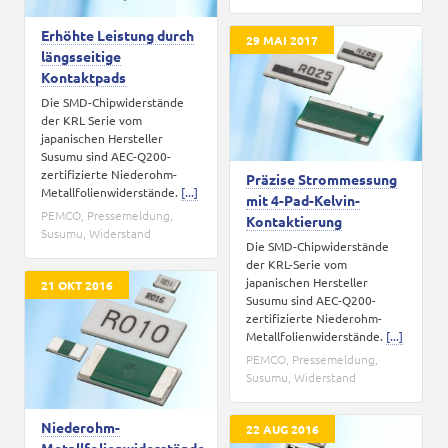
Erhöhte Leistung durch
29 MAI 2017
längsseitige
Kontaktpads
Die SMD-Chipwiderstände
der KRL Serie vom
japanischen Hersteller
Susumu sind AEC-Q200-
zertifizierte Niederohm-
Präzise Strommessung
Metallfolienwiderstände.
[...]
mit 4-Pad-Kelvin-
PEMCO
,
Pressemeldung
,
Kontaktierung
Susumu
,
Widerstand
Die SMD-Chipwiderstände
der KRL-Serie vom
japanischen Hersteller
21 OKT 2016
Susumu sind AEC-Q200-
zertifizierte Niederohm-
Metallfolienwiderstände.
[...]
PEMCO
,
Pressemeldung
,
Susumu
,
Widerstand
Niederohm-
22 AUG 2016