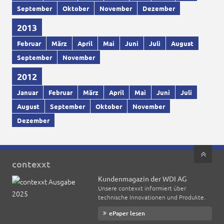
September
Oktober
November
Dezember
2013
Februar
März
April
Mai
Juni
Juli
August
September
November
2012
Januar
Februar
März
April
Mai
Juni
Juli
August
September
Oktober
November
Dezember
contexxt
Kundenmagazin der WDI AG
Unsere contexxt informiert über
technische Innovationen und Produkte.
ePaper lesen