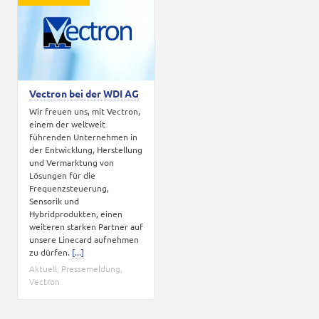
Karriere
Kontakt
Vectron bei der WDI AG
Wir freuen uns, mit Vectron,
einem der weltweit
führenden Unternehmen in
der Entwicklung, Herstellung
und Vermarktung von
Lösungen für die
Frequenzsteuerung,
Sensorik und
Hybridprodukten, einen
weiteren starken Partner auf
unsere Linecard aufnehmen
zu dürfen.
[...]
Aktuell
,
Pressemeldung
,
Vectron