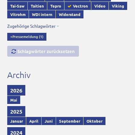
Tai-Saw
Taitien
Tepro
Vectron
Video
Viking
Vitrohm
WDI intern
Widerstand
Zugehörige Schlagwörter
+Pressemeldung
(1)
Schlagwörter zurücksetzen
Archiv
2026
Mai
2025
Januar
April
Juni
September
Oktober
2024