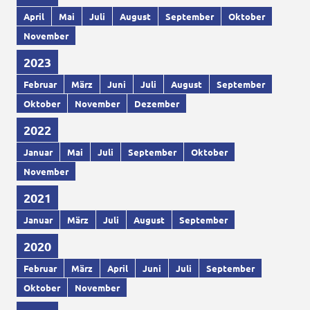
April
Mai
Juli
August
September
Oktober
November
2023
Februar
März
Juni
Juli
August
September
Oktober
November
Dezember
2022
Januar
Mai
Juli
September
Oktober
November
2021
Januar
März
Juli
August
September
2020
Februar
März
April
Juni
Juli
September
Oktober
November