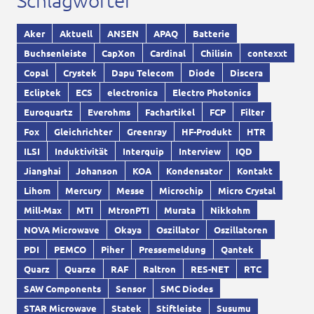
Schlagwörter
Aker
Aktuell
ANSEN
APAQ
Batterie
Buchsenleiste
CapXon
Cardinal
Chilisin
contexxt
Copal
Crystek
Dapu Telecom
Diode
Discera
Ecliptek
ECS
electronica
Electro Photonics
Euroquartz
Everohms
Fachartikel
FCP
Filter
Fox
Gleichrichter
Greenray
HF-Produkt
HTR
ILSI
Induktivität
Interquip
Interview
IQD
Jianghai
Johanson
KOA
Kondensator
Kontakt
Lihom
Mercury
Messe
Microchip
Micro Crystal
Mill-Max
MTI
MtronPTI
Murata
Nikkohm
NOVA Microwave
Okaya
Oszillator
Oszillatoren
PDI
PEMCO
Piher
Pressemeldung
Qantek
Quarz
Quarze
RAF
Raltron
RES-NET
RTC
SAW Components
Sensor
SMC Diodes
STAR Microwave
Statek
Stiftleiste
Susumu