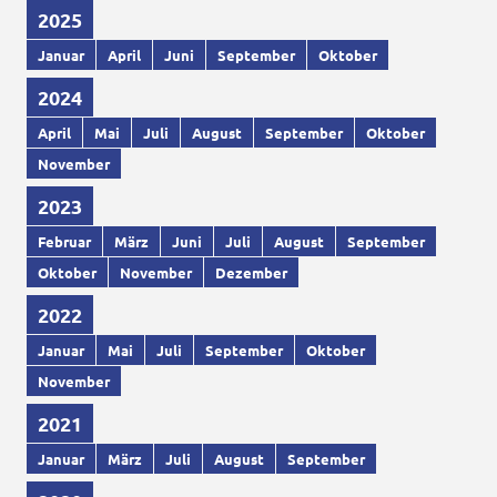
2025
Januar
April
Juni
September
Oktober
2024
April
Mai
Juli
August
September
Oktober
November
2023
Februar
März
Juni
Juli
August
September
Oktober
November
Dezember
2022
Januar
Mai
Juli
September
Oktober
November
2021
Januar
März
Juli
August
September