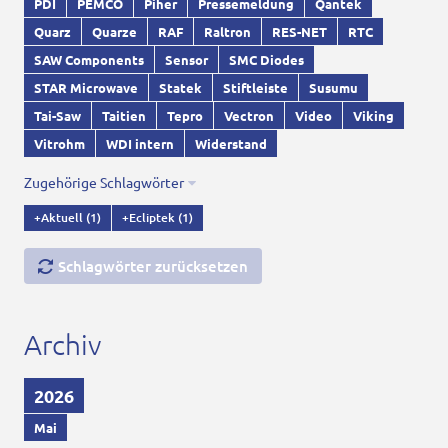
PDI
PEMCO
Piher
Pressemeldung
Qantek
Quarz
Quarze
RAF
Raltron
RES-NET
RTC
SAW Components
Sensor
SMC Diodes
STAR Microwave
Statek
Stiftleiste
Susumu
Tai-Saw
Taitien
Tepro
Vectron
Video
Viking
Vitrohm
WDI intern
Widerstand
Zugehörige Schlagwörter
+Aktuell
(1)
+Ecliptek
(1)
Schlagwörter zurücksetzen
Archiv
2026
Mai