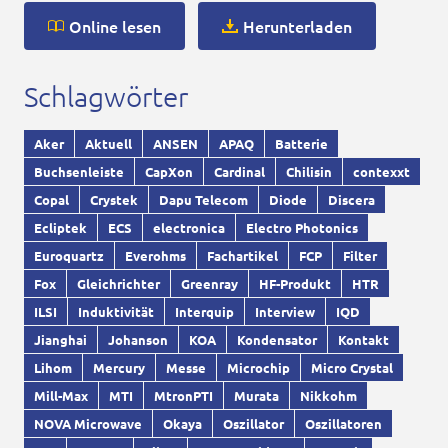
Online lesen
Herunterladen
Schlagwörter
Aker
Aktuell
ANSEN
APAQ
Batterie
Buchsenleiste
CapXon
Cardinal
Chilisin
contexxt
Copal
Crystek
Dapu Telecom
Diode
Discera
Ecliptek
ECS
electronica
Electro Photonics
Euroquartz
Everohms
Fachartikel
FCP
Filter
Fox
Gleichrichter
Greenray
HF-Produkt
HTR
ILSI
Induktivität
Interquip
Interview
IQD
Jianghai
Johanson
KOA
Kondensator
Kontakt
Lihom
Mercury
Messe
Microchip
Micro Crystal
Mill-Max
MTI
MtronPTI
Murata
Nikkohm
NOVA Microwave
Okaya
Oszillator
Oszillatoren