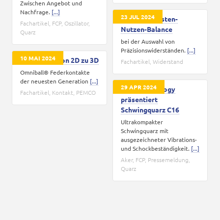
Zwischen Angebot und
Nachfrage.
[...]
23 JUL 2024
Optimale Kosten-
Fachartikel
,
FCP
,
Oszillator
,
Nutzen-Balance
Quarz
bei der Auswahl von
Präzisionswiderständen.
[...]
10 MAI 2024
Evolution - von 2D zu 3D
Fachartikel
,
Widerstand
Omniball® Federkontakte
der neuesten Generation
[...]
29 APR 2024
Aker Technology
Fachartikel
,
Kontakt
,
PEMCO
präsentiert
Schwingquarz C16
Ultrakompakter
Schwingquarz mit
ausgezeichneter Vibrations-
und Schockbeständigkeit.
[...]
Aker
,
FCP
,
Pressemeldung
,
Quarz