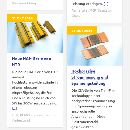
Pressemeldung
Leistung erbringen.
[...]
Fachartikel
,
FCP
,
Oszillator
,
Quarz
31 OKT 2024
28 OKT 2024
Neue HAH-Serie von
HTR
Hochpräzise
Die neue HAH-Serie von HTR
Strommessung und
umfasst
Hochlastdrahtwiderstände in
Spannungsteilung
einem robusten
Die CSA-Serie von Thin-Film
Aluprofilgehäuse, die für
Technology bietet
einen Leistungsbereich von
hochpräzise Strommessung
5W bis 300W ausgelegt sind.
und Spannungsteilung für
[...]
anspruchsvolle
HTR
,
PEMCO
,
Pressemeldung
,
Anwendungen. Diese
Widerstand
Elektronenstrahl-
geschweißten