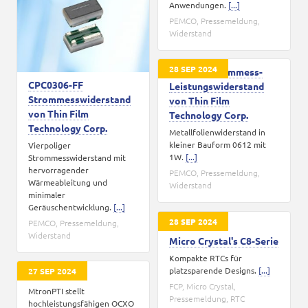
Anwendungen.
[...]
PEMCO
,
Pressemeldung
,
Widerstand
28 SEP 2024
4-Leiter Strommess-
CPC0306-FF
Leistungswiderstand
Strommesswiderstand
von Thin Film
von Thin Film
Technology Corp.
Technology Corp.
Metallfolienwiderstand in
kleiner Bauform 0612 mit
Vierpoliger
1W.
[...]
Strommesswiderstand mit
hervorragender
PEMCO
,
Pressemeldung
,
Wärmeableitung und
Widerstand
minimaler
Geräuschentwicklung.
[...]
28 SEP 2024
PEMCO
,
Pressemeldung
,
Widerstand
Micro Crystal's C8-Serie
Kompakte RTCs für
platzsparende Designs.
[...]
27 SEP 2024
XO5503-100
FCP
,
Micro Crystal
,
MtronPTI stellt
Pressemeldung
,
RTC
hochleistungsfähigen OCXO