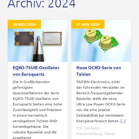
Archiv: 2024
Karriere
Kontakt
29 NOV 2024
21 NOV 2024
EQXO-75UIE-Oszillator
Neue OCXO-Serie von
von Euroquartz
Taitien
Die in Großbritannien
TAITIEN Electronics, einer
gefertigten
der führenden Hersteller im
Quarzoszillatoren der Serie
Bereich frequenzgebender
EQXO-75UIE-Oszillator von
Bauteile, stellt die neue
Euroquartz bieten eine hohe
Ultra Low Power OCXO-Serie
Zuverlässigkeit und Präzision
vor, die eine präzise
in einem hermetisch
Zeitstabilität bei minimalem
versiegeltem 7x5mm SMD-
Energieverbrauch bietet.
[...]
Keramikgehäuse. Die
FCP
,
Oszillator
,
robuste Bauweise und die
Pressemeldung
,
Taitien
erweiterte