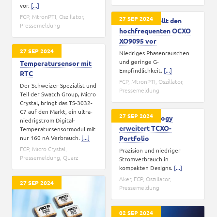
vor.
[...]
FCP
,
MtronPTI
,
Oszillator
,
27 SEP 2024
MtronPTI stellt den
Pressemeldung
hochfrequenten OCXO
XO9095 vor
27 SEP 2024
TS-3032-C7:
Niedriges Phasenrauschen
und geringe G-
Temperatursensor mit
Empfindlichkeit.
[...]
RTC
FCP
,
MtronPTI
,
Oszillator
,
Der Schweizer Spezialist und
Pressemeldung
Teil der Swatch Group, Micro
Crystal, bringt das TS-3032-
C7 auf den Markt, ein ultra-
27 SEP 2024
Aker Technology
niedrigstrom Digital-
erweitert TCXO-
Temperatursensormodul mit
nur 160 nA Verbrauch.
[...]
Portfolio
FCP
,
Micro Crystal
,
Präzision und niedriger
Pressemeldung
,
Quarz
Stromverbrauch in
kompakten Designs.
[...]
Aker
,
FCP
,
Oszillator
,
27 SEP 2024
Pressemeldung
02 SEP 2024