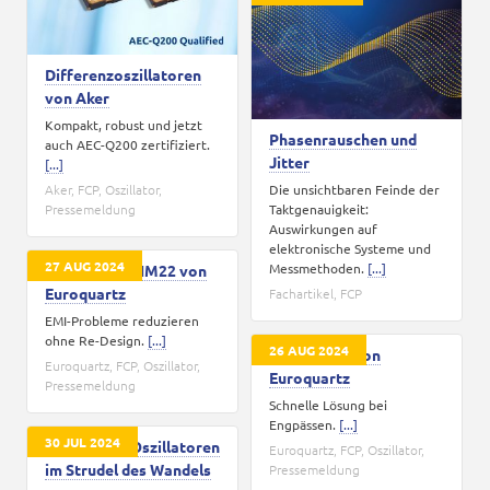
Differenzoszillatoren
von Aker
Kompakt, robust und jetzt
Phasenrauschen und
auch AEC-Q200 zertifiziert.
Jitter
[...]
Aker
,
FCP
,
Oszillator
,
Die unsichtbaren Feinde der
Pressemeldung
Taktgenauigkeit:
Auswirkungen auf
elektronische Systeme und
27 AUG 2024
Messmethoden.
[...]
Der neue EQHM22 von
Euroquartz
Fachartikel
,
FCP
EMI-Probleme reduzieren
ohne Re-Design.
[...]
26 AUG 2024
EHTF-Serie von
Euroquartz
,
FCP
,
Oszillator
,
Euroquartz
Pressemeldung
Schnelle Lösung bei
Engpässen.
[...]
30 JUL 2024
Quarze und Oszillatoren
Euroquartz
,
FCP
,
Oszillator
,
im Strudel des Wandels
Pressemeldung