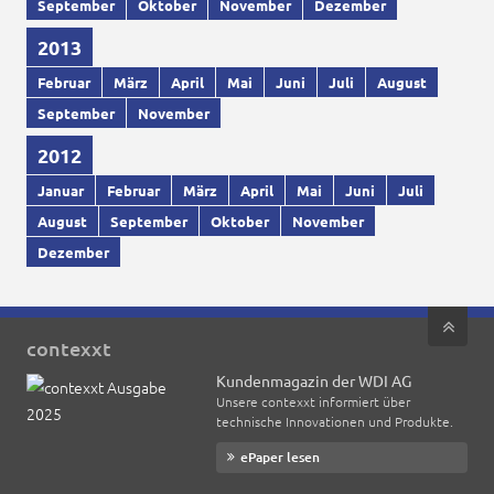
September
Oktober
November
Dezember
2013
Februar
März
April
Mai
Juni
Juli
August
September
November
2012
Januar
Februar
März
April
Mai
Juni
Juli
August
September
Oktober
November
Dezember
contexxt
Kundenmagazin der WDI AG
Unsere contexxt informiert über
technische Innovationen und Produkte.
ePaper lesen