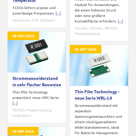
Temperatur
Module für Anwendungen,
TCXOs liefern präzise und
die einen höheren Druck
zuverlässige Frequenzen.
[...]
oder eine größere
Fachartikel
,
FCP
,
Oszillator
Kontaktfläche erfordern.
[...]
Kontakt
,
Mill-Max
,
PEMCO
,
Pressemeldung
08 OKT 2024
03 OKT 2024
Strommesswiderstand
in sehr flacher Bauweise
Thin Film Technology -
Thin-Film Technology
präsentiert neue MPC-Serie.
neue Serie WRL-L4
[...]
Strommesswiderstand mit
PEMCO
,
Pressemeldung
,
separaten
Widerstand
Spannungsmesspunkten und
einem niedrigparasitären
Widerstandselement, ideal
28 SEP 2024
für Batterie-Management-