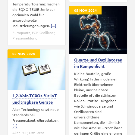
Temperaturtoleranz machen
die EQXO-75UIE-Serie zur
05 NOV 2024
optimalen Wahl für
anspruchsvolle
Industrieumgebungen.
[...]
Euroquartz
,
FCP
,
Oszillator
,
Pressemeldung
05 NOV 2024
Quarze und Oszillatoren
im Rampenlicht
Kleine Bauteile, große
Wirkung: In der modernen
Elektronik übernehmen
kleine, unscheinbare
1,2-Volt-TCXOs für IoT
Bauteile oft die stärksten
Rollen. Präzise Taktgeber
und tragbare Geräte
wie Schwingquarze und
Aker Technology setzt neue
Oszillatoren sind
Standards bei
unverzichtbare
Frequenzkontrollprodukten.
Komponenten, die – ähnlich
[...]
wie eine Ameise – trotz ihrer
Aker
,
FCP
,
Oszillator
,
geringen Größe eine enorme