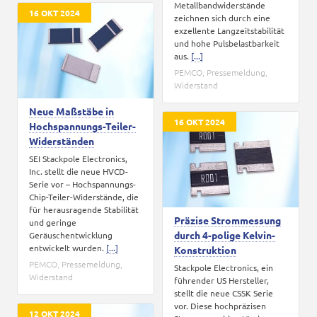
Metallbandwiderstände
16 OKT 2024
zeichnen sich durch eine
exzellente Langzeitstabilität
und hohe Pulsbelastbarkeit
aus.
[...]
PEMCO
,
Pressemeldung
,
Widerstand
Neue Maßstäbe in
16 OKT 2024
Hochspannungs-Teiler-
Widerständen
SEI Stackpole Electronics,
Inc. stellt die neue HVCD-
Serie vor – Hochspannungs-
Chip-Teiler-Widerstände, die
für herausragende Stabilität
Präzise Strommessung
und geringe
durch 4-polige Kelvin-
Geräuschentwicklung
entwickelt wurden.
[...]
Konstruktion
PEMCO
,
Pressemeldung
,
Stackpole Electronics, ein
Widerstand
führender US Hersteller,
stellt die neue CSSK Serie
vor. Diese hochpräzisen
12 OKT 2024