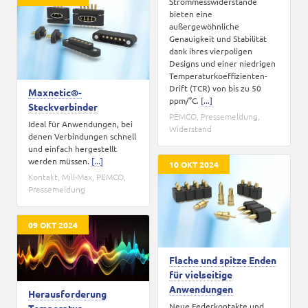
Strommesswiderstände
bieten eine
außergewöhnliche
Genauigkeit und Stabilität
dank ihres vierpoligen
Designs und einer niedrigen
Temperaturkoeffizienten-
Drift (TCR) von bis zu 50
Maxnetic®-
ppm/°C.
[...]
Steckverbinder
PEMCO
,
Pressemeldung
,
Ideal für Anwendungen, bei
Widerstand
denen Verbindungen schnell
und einfach hergestellt
werden müssen.
[...]
10 OKT 2024
Kontakt
,
Mill-Max
,
PEMCO
,
Pressemeldung
09 OKT 2024
Flache und spitze Enden
für vielseitige
Anwendungen
Herausforderung
Neue Federkontakte und