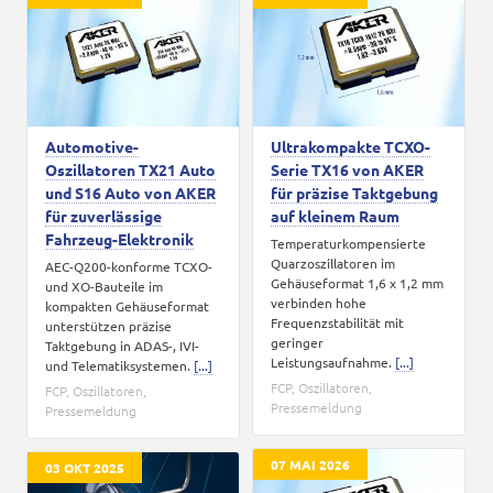
Karriere
Kontakt
Automotive-
Ultrakompakte TCXO-
Oszillatoren TX21 Auto
Serie TX16 von AKER
und S16 Auto von AKER
für präzise Taktgebung
für zuverlässige
auf kleinem Raum
Fahrzeug-Elektronik
Temperaturkompensierte
Quarzoszillatoren im
AEC-Q200-konforme TCXO-
Gehäuseformat 1,6 x 1,2 mm
und XO-Bauteile im
verbinden hohe
kompakten Gehäuseformat
Frequenzstabilität mit
unterstützen präzise
geringer
Taktgebung in ADAS-, IVI-
Leistungsaufnahme.
[...]
und Telematiksystemen.
[...]
FCP
,
Oszillatoren
,
FCP
,
Oszillatoren
,
Pressemeldung
Pressemeldung
07 MAI 2026
03 OKT 2025