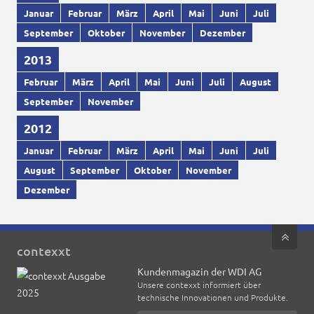
Januar
Februar
März
April
Mai
Juni
Juli
September
Oktober
November
Dezember
2013
Februar
März
April
Mai
Juni
Juli
August
September
November
2012
Januar
Februar
März
April
Mai
Juni
Juli
August
September
Oktober
November
Dezember
contexxt
Kundenmagazin der WDI AG
Unsere contexxt informiert über
technische Innovationen und Produkte.