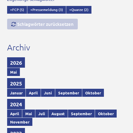
+FCP
(5)
+Pressemeldung
(3)
+Quarze
(2)
Schlagwörter zurücksetzen
Archiv
2026
Mai
2025
Januar
April
Juni
September
Oktober
2024
April
Mai
Juli
August
September
Oktober
November